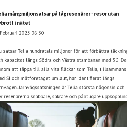
elia mångmiljonsatsar på tågresenärer - resor utan
vbrott i nätet
 Februari 2025 06:30
 satsar Telia hundratals miljoner för att förbättra täcknin
ch kapacitet längs Södra och Västra stambanan med 5G. De
nom att täppa till alla vita fläckar som Telia, tillsammans
d SJ och mätföretaget umlaut, har identifierat längs
rnvägen. Järnvägssatsningen är Telia största någonsin och
r resenärerna snabbare, säkrare och pålitligare uppkoppling