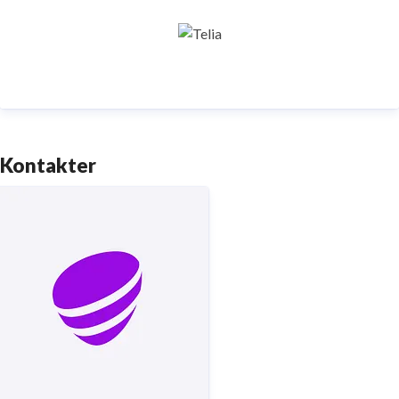
samhällskritiska verksamheter. Vi möjliggör
digitaliseringens kraft i vardagen och är en del av
Sveriges totalförsvar. Med Sveriges största
fiberaccessnät, det enda nationella transportnätet
och ett mobilnät i världsklass skapar vi en enklare,
smartare och mer meningsfull vardag och framtid.
Kontakter
Tryggt, hållbart och säkert. Det är Telia.