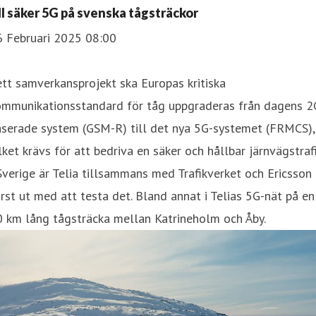
ill säker 5G på svenska tågsträckor
6 Februari 2025 08:00
ett samverkansprojekt ska Europas kritiska
ommunikationsstandard för tåg uppgraderas från dagens 2
aserade system (GSM-R) till det nya 5G-systemet (FRMCS),
lket krävs för att bedriva en säker och hållbar järnvägstrafi
Sverige är Telia tillsammans med Trafikverket och Ericsson
rst ut med att testa det. Bland annat i Telias 5G-nät på en
0 km lång tågsträcka mellan Katrineholm och Åby.