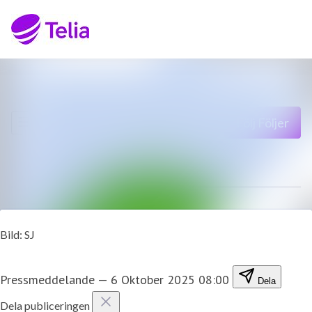
Senaste nyheterna
Sök i nyhetsrumm
Nyhetsarkiv
Följ
Följer
Mediearkiv
Kontakt
Bild: SJ
Pressmeddelande
—
6 Oktober 2025 08:00
Dela
Dela publiceringen