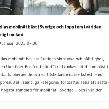
elias mobilnät bäst i Sverige och topp fem i världen
nligt umlaut
9 Januari 2025 07:00
lias mobilnät bevisar återigen sin styrka och pålitlighet,
en i kristider. För femte året* i rad rankas nätet som bäst i
mlauts oberoende och världsledande nätverkstest. Med
ppresultat i samtliga kategorier fortsätter Telia att sätta
 högsta standard för mobilnät i Sverige – och i världen.