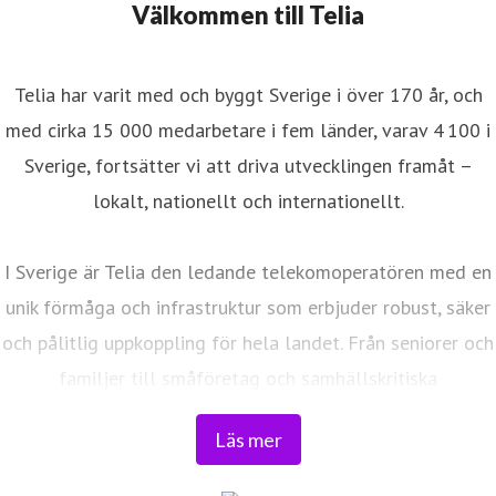
Välkommen till Telia
Telia har varit med och byggt Sverige i över 170 år, och
med cirka 15 000 medarbetare i fem länder, varav 4 100 i
Sverige, fortsätter vi att driva utvecklingen framåt –
lokalt, nationellt och internationellt.
I Sverige är Telia den ledande telekomoperatören med en
unik förmåga och infrastruktur som erbjuder robust, säker
och pålitlig uppkoppling för hela landet. Från seniorer och
familjer till småföretag och samhällskritiska
verksamheter. Vi möjliggör digitaliseringens kraft i
Läs mer
vardagen och är en del av Sveriges totalförsvar. Med
Sveriges största fiberaccessnät, det enda nationella