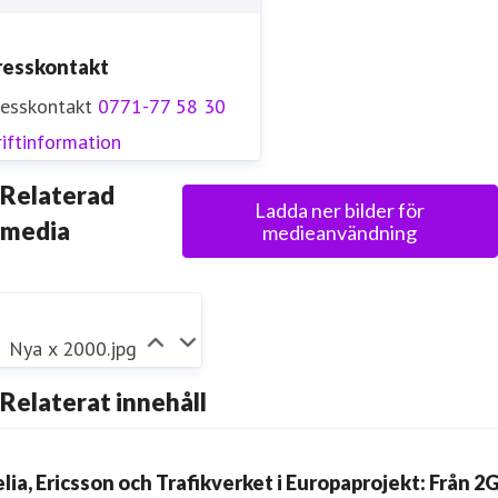
resskontakt
resskontakt
0771-77 58 30
iftinformation
Relaterad
Ladda ner bilder för
media
medieanvändning
Nya x 2000.jpg
Relaterat innehåll
elia, Ericsson och Trafikverket i Europaprojekt: Från 2