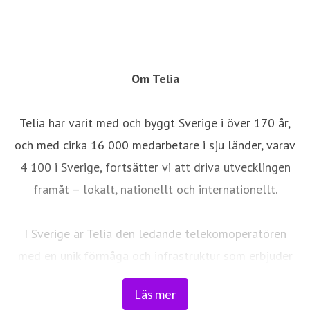
Om Telia
Telia har varit med och byggt Sverige i över 170 år,
och med cirka 16 000 medarbetare i sju länder, varav
4 100 i Sverige, fortsätter vi att driva utvecklingen
framåt – lokalt, nationellt och internationellt.
I Sverige är Telia den ledande telekomoperatören
med en unik förmåga och infrastruktur som erbjuder
robust, säker och pålitlig uppkoppling för hela landet.
Läs mer
Från seniorer och familjer till småföretag och