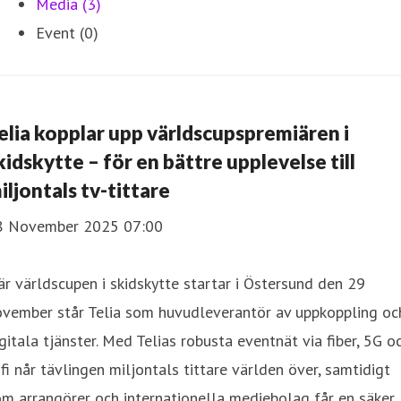
Media (3)
Event (0)
elia kopplar upp världscupspremiären i
kidskytte – för en bättre upplevelse till
iljontals tv-tittare
8 November 2025 07:00
r världscupen i skidskytte startar i Östersund den 29
ovember står Telia som huvudleverantör av uppkoppling oc
gitala tjänster. Med Telias robusta eventnät via fiber, 5G o
fi når tävlingen miljontals tittare världen över, samtidigt
m arrangörer och internationella mediebolag får en säker