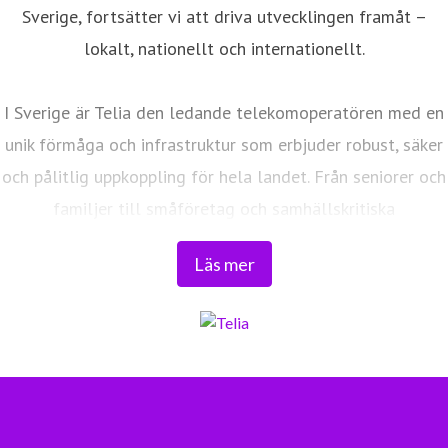
Sverige, fortsätter vi att driva utvecklingen framåt –
lokalt, nationellt och internationellt.
I Sverige är Telia den ledande telekomoperatören med en
unik förmåga och infrastruktur som erbjuder robust, säker
och pålitlig uppkoppling för hela landet. Från seniorer och
familjer till småföretag och samhällskritiska
verksamheter. Vi möjliggör digitaliseringens kraft i
Läs mer
vardagen och är en del av Sveriges totalförsvar. Med
Sveriges största fiberaccessnät, det enda nationella
transportnätet och ett mobilnät i världsklass skapar vi en
enklare, smartare och mer meningsfull vardag och
framtid.