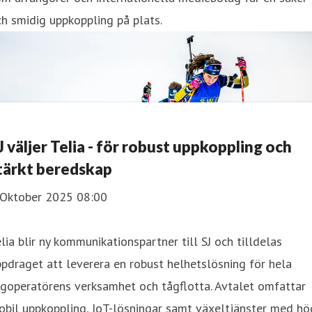
h smidig uppkoppling på plats.
J väljer Telia - för robust uppkoppling och
tärkt beredskap
 Oktober 2025 08:00
lia blir ny kommunikationspartner till SJ och tilldelas
pdraget att leverera en robust helhetslösning för hela
goperatörens verksamhet och tågflotta. Avtalet omfattar
bil uppkoppling, IoT-lösningar samt växeltjänster med hö