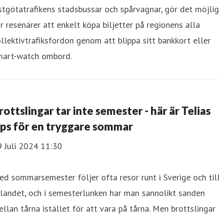
tgötatrafikens stadsbussar och spårvagnar, gör det möjlig
r resenärer att enkelt köpa biljetter på regionens alla
llektivtrafiksfordon genom att blippa sitt bankkort eller
mart-watch ombord.
rottslingar tar inte semester - här är Telias
ips för en tryggare sommar
 Juli 2024 11:30
d sommarsemester följer ofta resor runt i Sverige och til
landet, och i semesterlunken har man sannolikt sanden
llan tårna istället för att vara på tårna. Men brottslingar