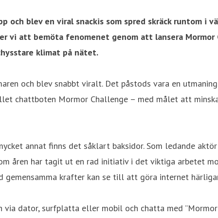
och blev en viral snackis som spred skräck runtom i vär
 vi att bemöta fenomenet genom att lansera Mormor Chal
hysstare klimat på nätet.
en och blev snabbt viralt. Det påstods vara en utmaning 
stället chattboten Mormor Challenge – med målet att minsk
cket annat finns det såklart baksidor. Som ledande aktör är
nom åren har tagit ut en rad initiativ i det viktiga arbetet
gemensamma krafter kan se till att göra internet härligare
via dator, surfplatta eller mobil och chatta med ”Mormor”.