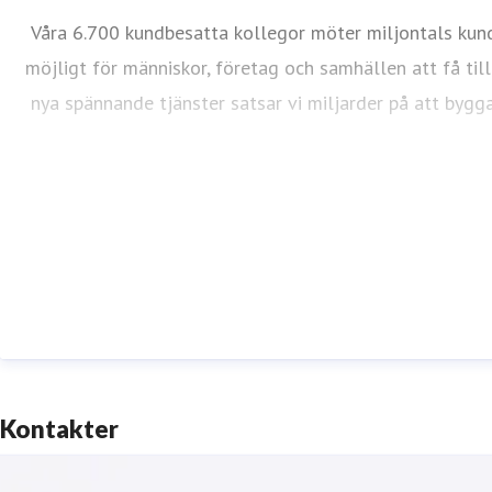
Våra 6.700 kundbesatta kollegor möter miljontals kund
möjligt för människor, företag och samhällen att få tillg
nya spännande tjänster satsar vi miljarder på att bygga
Kontakter