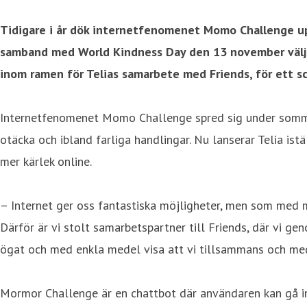
Tidigare i år dök internetfenomenet Momo Challenge upp 
samband med World Kindness Day den 13 november väljer
inom ramen för Telias samarbete med Friends, för ett sc
Internetfenomenet Momo Challenge spred sig under sommar
otäcka och ibland farliga handlingar. Nu lanserar Telia i
mer kärlek online.
– Internet ger oss fantastiska möjligheter, men som med my
Därför är vi stolt samarbetspartner till Friends, där vi ge
ögat och med enkla medel visa att vi tillsammans och med 
Mormor Challenge är en chattbot där användaren kan gå in 