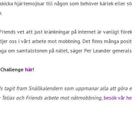
 skicka hjärtemojisar till någon som behöver kärlek eller 
.
Friends vet att just kränkningar på internet är vanligt för
tödjer oss i vårt arbete mot mobbning. Det finns många posit
ga om samtalstonen på nätet, säger Per Leander generalsek
r Challenge
här
!
ds tagit fram Snällkalendern som uppmanar alla att göra en
om Telias och Friends arbete mot nätmobbning,
besök vår h