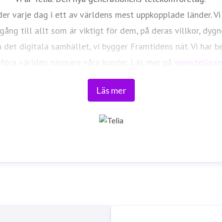
er varje dag i ett av världens mest uppkopplade länder. Vi
ång till allt som är viktigt för dem, på deras villkor, dygn
 det digitala samhället, vi bygger Framtidens nät. Vi har 
föra världen närmare våra kunder. Läs mer på
www.telia.se
Läs mer