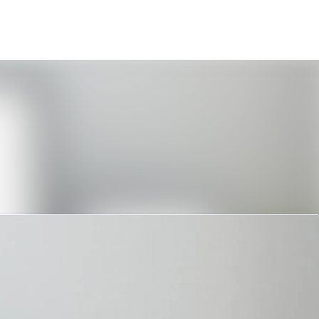
Sök i nyhetsrummet
Följ
Följer