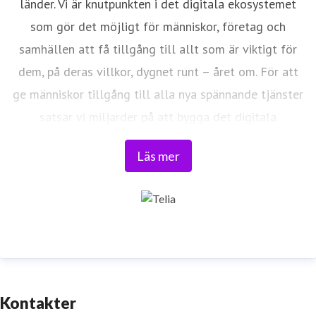
länder. Vi är knutpunkten i det digitala ekosystemet
som gör det möjligt för människor, företag och
samhällen att få tillgång till allt som är viktigt för
dem, på deras villkor, dygnet runt – året om. För att
ge människor tillgång till alla nya spännande tjänster
satsar vi miljarder på att bygga det digitala
samhället, vi bygger Framtidens nät. Vi har bestämt
Läs mer
oss för att förändra it-och telekomindustrin och föra
världen närmare våra kunder. Läs mer på
www.telia.se
Kontakter