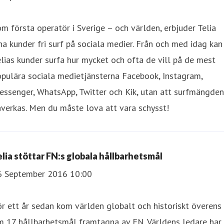
m första operatör i Sverige – och världen, erbjuder Telia
na kunder fri surf på sociala medier. Från och med idag kan
lias kunder surfa hur mycket och ofta de vill på de mest
pulära sociala medietjänsterna Facebook, Instagram,
ssenger, WhatsApp, Twitter och Kik, utan att surfmängden
verkas. Men du måste lova att vara schysst!
elia stöttar FN:s globala hållbarhetsmål
6 September 2016 10:00
r ett år sedan kom världen globalt och historiskt överens
m 17 hållbarhetsmål framtagna av FN. Världens ledare har