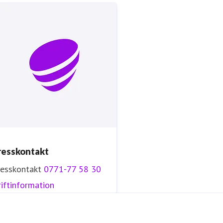
resskontakt
resskontakt
0771-77 58 30
iftinformation