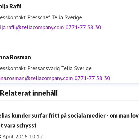
ija Rafii
resskontakt
Presschef
Telia Sverige
ija.rafii@teliacompany.com
0771-77 58 30
nna Rosman
resskontakt
Pressansvarig
Telia Sverige
nna.rosman@teliacompany.com
0771-77 58 30
Relaterat innehåll
elias kunder surfar fritt på sociala medier - om man lov
tt vara schysst
8 April 2016 10:12