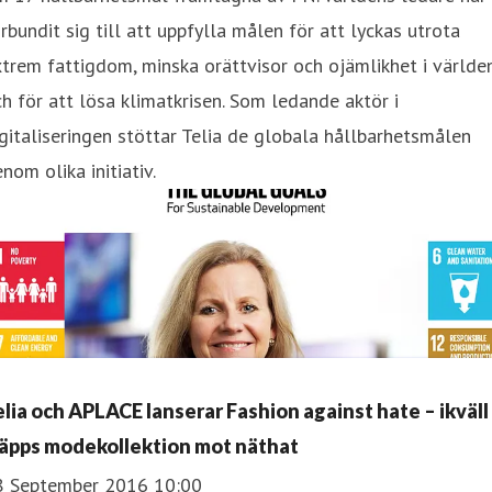
rbundit sig till att uppfylla målen för att lyckas utrota
trem fattigdom, minska orättvisor och ojämlikhet i världe
h för att lösa klimatkrisen. Som ledande aktör i
gitaliseringen stöttar Telia de globala hållbarhetsmålen
nom olika initiativ.
elia och APLACE lanserar Fashion against hate – ikväll
läpps modekollektion mot näthat
8 September 2016 10:00