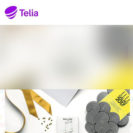
Senaste nyheterna
Sök i nyhetsrumm
Nyhetsarkiv
Följ
Följer
Mediearkiv
Kontakt