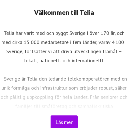
Välkommen till Telia
Telia har varit med och byggt Sverige i över 170 år, och
med cirka 15 000 medarbetare i fem länder, varav 4 100 i
Sverige, fortsätter vi att driva utvecklingen framåt –
lokalt, nationellt och internationellt.
I Sverige är Telia den ledande telekomoperatören med en
unik förmåga och infrastruktur som erbjuder robust, säker
och pålitlig uppkoppling för hela landet. Från seniorer och
familjer till småföretag och samhällskritiska
verksamheter. Vi möjliggör digitaliseringens kraft i
Läs mer
vardagen och är en del av Sveriges totalförsvar. Med