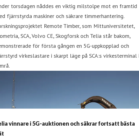
nder torsdagen nåddes en viktig milstolpe mot en framtid
d fjärrstyrda maskiner och säkrare timmerhantering.
rskningsprojektet Remote Timber, som Mittuniversitetet,
ometria, SCA, Volvo CE, Skogforsk och Telia står bakom,
emonstrerade för första gången en 5G-uppkopplad och
ärrstyrd virkeslastare i skarpt läge på SCA:s virkesterminal 
mrå.
elia vinnare i 5G-auktionen och säkrar fortsatt bästa
ät