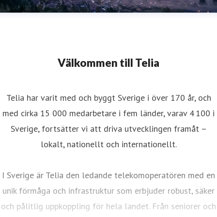
Välkommen till Telia
Telia har varit med och byggt Sverige i över 170 år, och
med cirka 15 000 medarbetare i fem länder, varav 4 100 i
Sverige, fortsätter vi att driva utvecklingen framåt –
lokalt, nationellt och internationellt.
I Sverige är Telia den ledande telekomoperatören med en
unik förmåga och infrastruktur som erbjuder robust, säker
och pålitlig uppkoppling för hela landet. Från seniorer och