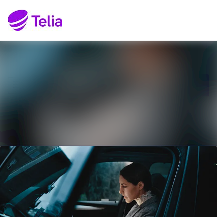
Senaste nyheterna
Sök i nyhetsrumm
Nyhetsarkiv
Följ
Följer
Mediearkiv
Kontakt