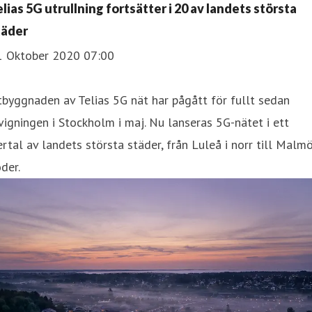
elias 5G utrullning fortsätter i 20 av landets största
täder
1 Oktober 2020 07:00
tbyggnaden av Telias 5G nät har pågått för fullt sedan
vigningen i Stockholm i maj. Nu lanseras 5G-nätet i ett
ertal av landets största städer, från Luleå i norr till Malmö
der.