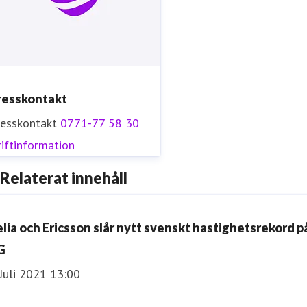
resskontakt
resskontakt
0771-77 58 30
iftinformation
Relaterat innehåll
elia och Ericsson slår nytt svenskt hastighetsrekord p
G
Juli 2021 13:00