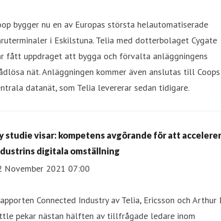
oop bygger nu en av Europas största helautomatiserade
ruterminaler i Eskilstuna. Telia med dotterbolaget Cygate
r fått uppdraget att bygga och förvalta anläggningens
ådlösa nät. Anläggningen kommer även anslutas till Coops
ntrala datanät, som Telia levererar sedan tidigare.
y studie visar: kompetens avgörande för att accelere
ndustrins digitala omställning
2 November 2021 07:00
rapporten Connected Industry av Telia, Ericsson och Arthur 
ttle pekar nästan hälften av tillfrågade ledare inom