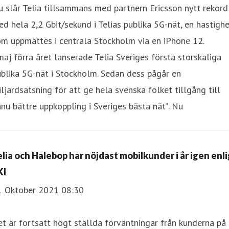
 slår Telia tillsammans med partnern Ericsson nytt rekord
d hela 2,2 Gbit/sekund i Telias publika 5G-nät, en hastigh
m uppmättes i centrala Stockholm via en iPhone 12.
maj förra året lanserade Telia Sveriges första storskaliga
blika 5G-nät i Stockholm. Sedan dess pågår en
ljardsatsning för att ge hela svenska folket tillgång till
nu bättre uppkoppling i Sveriges bästa nät*. Nu
elia och Halebop har nöjdast mobilkunder i år igen enli
KI
1 Oktober 2021 08:30
t är fortsatt högt ställda förväntningar från kunderna på