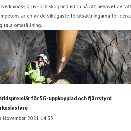
llverknings-, gruv- och skogsindustrin på att behovet av rät
mpetens är en av de viktigaste förutsättningarna för dera
gitala omställning.
ärldspremiär för 5G-uppkopplad och fjärrstyrd
irkeslastare
8 November 2021 14:35