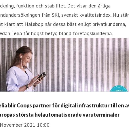
ckning, funktion och stabilitet. Det visar den årliga
ndundersökningen från SKI, svenskt kvalitetsindex. Nu står
t klart att Halebop når dessa bäst enligt privatkunderna,
dan Telia får högst betyg bland företagskunderna.
lia blir Coops partner för digital infrastruktur till en a
uropas största helautomatiserade varuterminaler
 November 2021 10:00