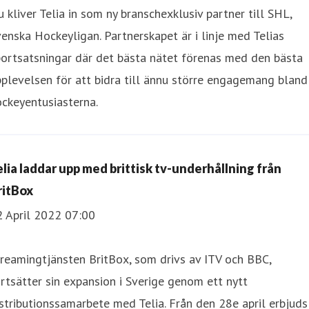
 kliver Telia in som ny branschexklusiv partner till SHL,
enska Hockeyligan. Partnerskapet är i linje med Telias
ortsatsningar där det bästa nätet förenas med den bästa
plevelsen för att bidra till ännu större engagemang bland
ckeyentusiasterna.
elia laddar upp med brittisk tv-underhållning från
ritBox
2 April 2022 07:00
reamingtjänsten BritBox, som drivs av ITV och BBC,
rtsätter sin expansion i Sverige genom ett nytt
stributionssamarbete med Telia. Från den 28e april erbjuds