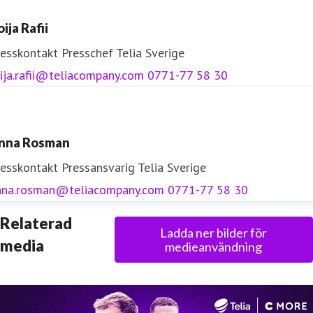
ija Rafii
resskontakt
Presschef
Telia Sverige
ija.rafii@teliacompany.com
0771-77 58 30
nna Rosman
resskontakt
Pressansvarig
Telia Sverige
nna.rosman@teliacompany.com
0771-77 58 30
Relaterad
Ladda ner bilder för
media
medieanvändning