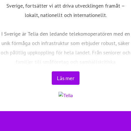
Sverige, fortsätter vi att driva utvecklingen framåt –
lokalt, nationellt och internationellt.
I Sverige är Telia den ledande telekomoperatören med en
unik förmåga och infrastruktur som erbjuder robust, säker
och pålitlig uppkoppling för hela landet. Från seniorer och
familjer till småföretag och samhällskritiska
verksamheter. Vi möjliggör digitaliseringens kraft i
Läs mer
vardagen och är en del av Sveriges totalförsvar. Med
Sveriges största fiberaccessnät, det enda nationella
transportnätet och ett mobilnät i världsklass skapar vi en
enklare, smartare och mer meningsfull vardag och
framtid.