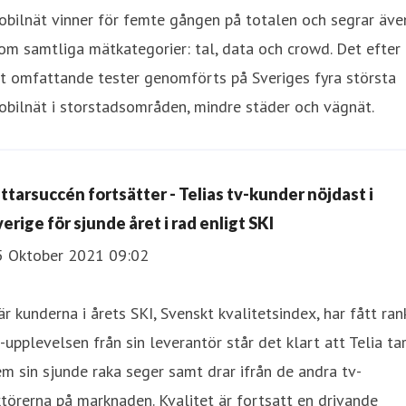
bilnät vinner för femte gången på totalen och segrar äve
om samtliga mätkategorier: tal, data och crowd. Det efter
t omfattande tester genomförts på Sveriges fyra största
bilnät i storstadsområden, mindre städer och vägnät.
ittarsuccén fortsätter - Telias tv-kunder nöjdast i
erige för sjunde året i rad enligt SKI
5 Oktober 2021 09:02
r kunderna i årets SKI, Svenskt kvalitetsindex, har fått ran
-upplevelsen från sin leverantör står det klart att Telia ta
m sin sjunde raka seger samt drar ifrån de andra tv-
törerna på marknaden. Kvalitet är fortsatt en drivande