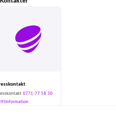
Kontakter
Tryggt, hållbart och säkert. Det är
Telia
.
resskontakt
resskontakt
0771-77 58 30
iftinformation