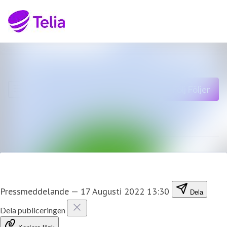
Senaste nyheterna
Sök i nyhetsrumm
Nyhetsarkiv
Följ
Följer
Mediearkiv
Kontakt
Pressmeddelande
—
17 Augusti 2022 13:30
Dela
Dela publiceringen