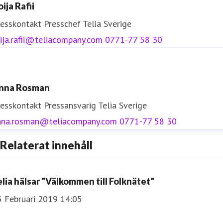
ija Rafii
resskontakt
Presschef
Telia Sverige
ija.rafii@teliacompany.com
0771-77 58 30
nna Rosman
resskontakt
Pressansvarig
Telia Sverige
nna.rosman@teliacompany.com
0771-77 58 30
Relaterat innehåll
elia hälsar "Välkommen till Folknätet"
5 Februari 2019 14:05