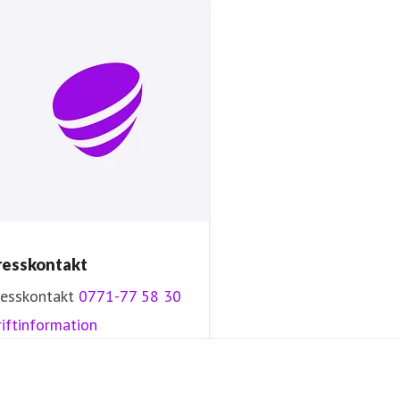
Tryggt, hållbart och säkert. Det är
Telia
.
resskontakt
resskontakt
0771-77 58 30
iftinformation