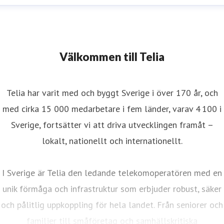
Välkommen till Telia
Telia har varit med och byggt Sverige i över 170 år, och
med cirka 15 000 medarbetare i fem länder, varav 4 100 i
Sverige, fortsätter vi att driva utvecklingen framåt –
lokalt, nationellt och internationellt.
I Sverige är Telia den ledande telekomoperatören med en
unik förmåga och infrastruktur som erbjuder robust, säker
och pålitlig uppkoppling för hela landet. Från seniorer och
familjer till småföretag och samhällskritiska