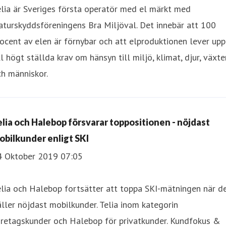
lia är Sveriges första operatör med el märkt med
turskyddsföreningens Bra Miljöval. Det innebär att 100
ocent av elen är förnybar och att elproduktionen lever upp
ll högt ställda krav om hänsyn till miljö, klimat, djur, växte
h människor.
elia och Halebop försvarar toppositionen - nöjdast
obilkunder enligt SKI
4 Oktober 2019 07:05
lia och Halebop fortsätter att toppa SKI-mätningen när d
ller nöjdast mobilkunder. Telia inom kategorin
öretagskunder och Halebop för privatkunder. Kundfokus &