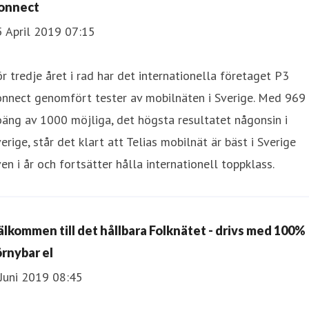
onnect
5 April 2019 07:15
r tredje året i rad har det internationella företaget P3
onnect genomfört tester av mobilnäten i Sverige. Med 969
äng av 1000 möjliga, det högsta resultatet någonsin i
erige, står det klart att Telias mobilnät är bäst i Sverige
en i år och fortsätter hålla internationell toppklass.
älkommen till det hållbara Folknätet - drivs med 100%
örnybar el
Juni 2019 08:45