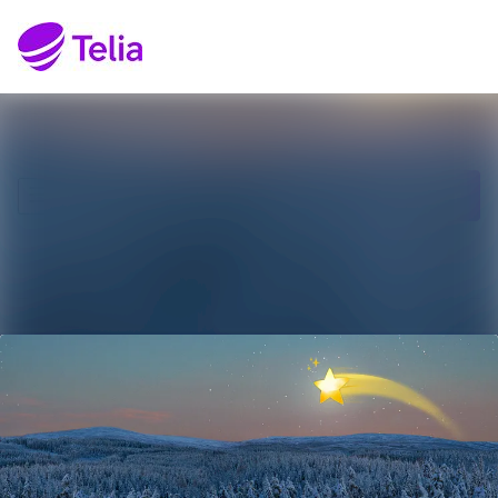
Senaste nyheterna
Sök i nyhetsrumm
Nyhetsarkiv
Följ
Följer
Mediearkiv
Kontakt