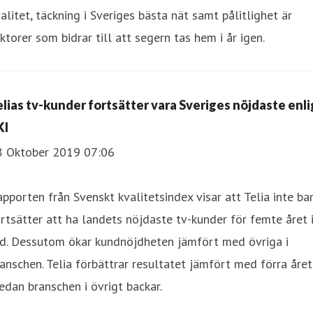
alitet, täckning i Sveriges bästa nät samt pålitlighet är
ktorer som bidrar till att segern tas hem i år igen.
elias tv-kunder fortsätter vara Sveriges nöjdaste enli
KI
8 Oktober 2019 07:06
pporten från Svenskt kvalitetsindex visar att Telia inte ba
rtsätter att ha landets nöjdaste tv-kunder för femte året 
ad. Dessutom ökar kundnöjdheten jämfört med övriga i
anschen. Telia förbättrar resultatet jämfört med förra året
dan branschen i övrigt backar.