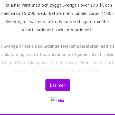
Telia har varit med och byggt Sverige i över 170 år, och
med cirka 15 000 medarbetare i fem länder, varav 4 100 i
Sverige, fortsätter vi att driva utvecklingen framåt –
lokalt, nationellt och internationellt.
I Sverige är Telia den ledande telekomoperatören med en
unik förmåga och infrastruktur som erbjuder robust, säker
och pålitlig uppkoppling för hela landet. Från seniorer och
familjer till småföretag och samhällskritiska
verksamheter. Vi möjliggör digitaliseringens kraft i
Läs mer
vardagen och är en del av Sveriges totalförsvar. Med
Sveriges största fiberaccessnät, det enda nationella
transportnätet och ett mobilnät i världsklass skapar vi en
enklare, smartare och mer meningsfull vardag och