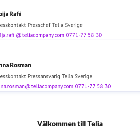
ija Rafii
resskontakt
Presschef
Telia Sverige
ija.rafii@teliacompany.com
0771-77 58 30
nna Rosman
resskontakt
Pressansvarig
Telia Sverige
nna.rosman@teliacompany.com
0771-77 58 30
Välkommen till Telia