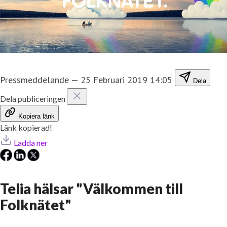
Pressmeddelande
—
25 Februari 2019 14:05
Dela
Dela publiceringen
Kopiera länk
Länk kopierad!
Ladda ner
Telia hälsar "Välkommen till
Folknätet"