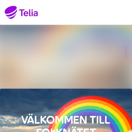
Senaste nyheterna
Sök i nyhetsrumm
Nyhetsarkiv
Följ
Följer
Mediearkiv
Kontakt