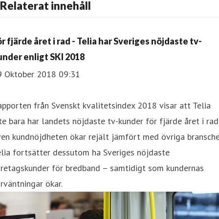
Relaterat innehåll
r fjärde året i rad - Telia har Sveriges nöjdaste tv-
under enligt SKI 2018
9 Oktober 2018 09:31
pporten från Svenskt kvalitetsindex 2018 visar att Telia
te bara har landets nöjdaste tv-kunder för fjärde året i rad
en kundnöjdheten ökar rejält jämfört med övriga bransche
lia fortsätter dessutom ha Sveriges nöjdaste
öretagskunder för bredband – samtidigt som kundernas
rväntningar ökar.