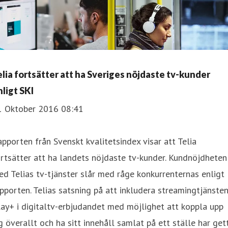
elia fortsätter att ha Sveriges nöjdaste tv-kunder
nligt SKI
1 Oktober 2016 08:41
pporten från Svenskt kvalitetsindex visar att Telia
rtsätter att ha landets nöjdaste tv-kunder. Kundnöjdheten
d Telias tv-tjänster slår med råge konkurrenternas enligt
pporten. Telias satsning på att inkludera streamingtjänste
ay+ i digitaltv-erbjudandet med möjlighet att koppla upp
g överallt och ha sitt innehåll samlat på ett ställe har get