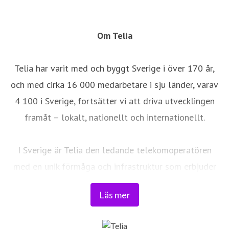
Om Telia
Telia har varit med och byggt Sverige i över 170 år,
och med cirka 16 000 medarbetare i sju länder, varav
4 100 i Sverige, fortsätter vi att driva utvecklingen
framåt – lokalt, nationellt och internationellt.
I Sverige är Telia den ledande telekomoperatören
med en unik förmåga och infrastruktur som erbjuder
robust, säker och pålitlig uppkoppling – för hela
Läs mer
landet. Från seniorer och familjer till småföretag och
samhällskritiska verksamheter. Vi möjliggör