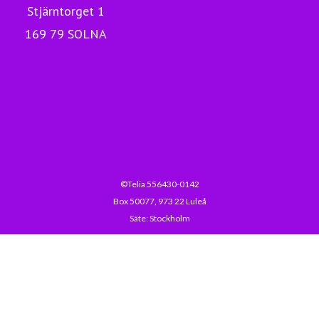
Stjärntorget 1
169 79 SOLNA
Nyheter Telia Company
Digitala Sverige
Telia.se
Drift och avbrott