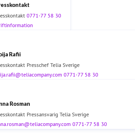
resskontakt
resskontakt
0771-77 58 30
iftinformation
ija Rafii
resskontakt
Presschef
Telia Sverige
ija.rafii@teliacompany.com
0771-77 58 30
nna Rosman
resskontakt
Pressansvarig
Telia Sverige
nna.rosman@teliacompany.com
0771-77 58 30