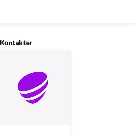
digitaliseringens kraft i vardagen och är en del av
Sveriges totalförsvar. Med Sveriges största
fiberaccessnät, det enda nationella transportnätet
och ett mobilnät i världsklass skapar vi en enklare,
smartare och mer meningsfull vardag och framtid.
Kontakter
Tryggt, hållbart och säkert. Det är
Telia
.