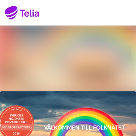
Senaste nyheterna
Sök i nyhetsrumm
Nyhetsarkiv
Följ
Följer
Mediearkiv
Kontakt