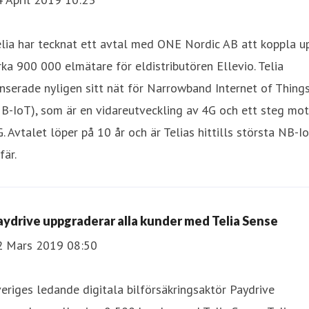
lia har tecknat ett avtal med ONE Nordic AB att koppla u
rka 900 000 elmätare för eldistributören Ellevio. Telia
nserade nyligen sitt nät för Narrowband Internet of Thing
B-IoT), som är en vidareutveckling av 4G och ett steg mot
. Avtalet löper på 10 år och är Telias hittills största NB-I
fär.
aydrive uppgraderar alla kunder med Telia Sense
2 Mars 2019 08:50
eriges ledande digitala bilförsäkringsaktör Paydrive