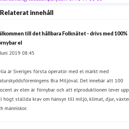
Relaterat innehåll
älkommen till det hållbara Folknätet - drivs med 100%
örnybar el
Juni 2019 08:45
lia är Sveriges första operatör med el märkt med
turskyddsföreningens Bra Miljöval. Det innebär att 100
ocent av elen är förnybar och att elproduktionen lever upp
ll högt ställda krav om hänsyn till miljö, klimat, djur, växte
h människor.