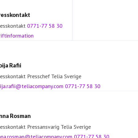
resskontakt
resskontakt
0771-77 58 30
iftinformation
ija Rafii
resskontakt
Presschef
Telia Sverige
ija.rafii@teliacompany.com
0771-77 58 30
nna Rosman
resskontakt
Pressansvarig
Telia Sverige
nna.rosman@teliacompany.com
0771-77 58 30