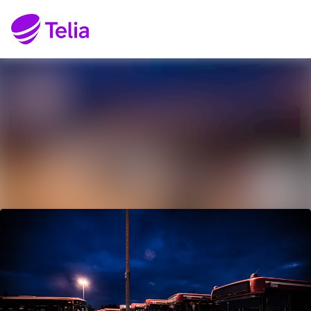
Senaste nyheterna
Sök i nyhetsrumm
Nyhetsarkiv
Följ
Följer
Mediearkiv
Kontakt