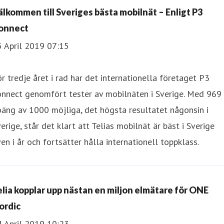
älkommen till Sveriges bästa mobilnät – Enligt P3
onnect
5 April 2019 07:15
r tredje året i rad har det internationella företaget P3
onnect genomfört tester av mobilnäten i Sverige. Med 969
äng av 1000 möjliga, det högsta resultatet någonsin i
erige, står det klart att Telias mobilnät är bäst i Sverige
en i år och fortsätter hålla internationell toppklass.
elia kopplar upp nästan en miljon elmätare för ONE
ordic
4 April 2019 10:23