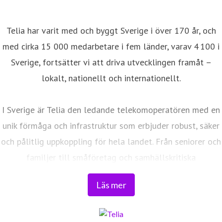
Telia har varit med och byggt Sverige i över 170 år, och
med cirka 15 000 medarbetare i fem länder, varav 4 100 i
Sverige, fortsätter vi att driva utvecklingen framåt –
lokalt, nationellt och internationellt.
I Sverige är Telia den ledande telekomoperatören med en
unik förmåga och infrastruktur som erbjuder robust, säker
och pålitlig uppkoppling för hela landet. Från seniorer och
familjer till småföretag och samhällskritiska
verksamheter. Vi möjliggör digitaliseringens kraft i
Läs mer
vardagen och är en del av Sveriges totalförsvar. Med
Sveriges största fiberaccessnät, det enda nationella
transportnätet och ett mobilnät i världsklass skapar vi en