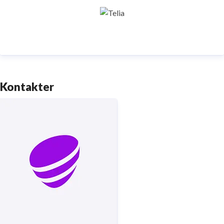
samhällskritiska verksamheter. Vi möjliggör
digitaliseringens kraft i vardagen och är en del av
Sveriges totalförsvar. Med Sveriges största
fiberaccessnät, det enda nationella transportnätet
och ett mobilnät i världsklass skapar vi en enklare,
smartare och mer meningsfull vardag och framtid.
Kontakter
Tryggt, hållbart och säkert. Det är
Telia
.