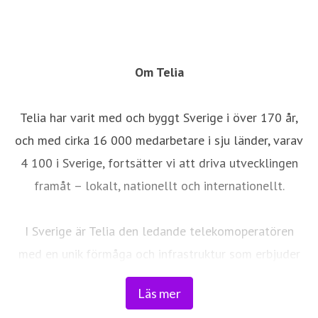
Om Telia
Telia har varit med och byggt Sverige i över 170 år,
och med cirka 16 000 medarbetare i sju länder, varav
4 100 i Sverige, fortsätter vi att driva utvecklingen
framåt – lokalt, nationellt och internationellt.
I Sverige är Telia den ledande telekomoperatören
med en unik förmåga och infrastruktur som erbjuder
robust, säker och pålitlig uppkoppling – för hela
Läs mer
landet. Från seniorer och familjer till småföretag och