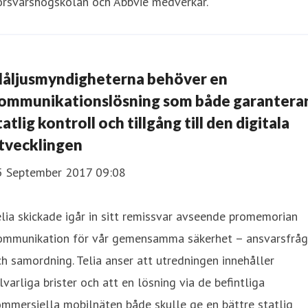
örsvarshögskolan och Abbvie medverkar.
låljusmyndigheterna behöver en
ommunikationslösning som både garantera
tatlig kontroll och tillgång till den digitala
tvecklingen
5 September 2017 09:08
lia skickade igår in sitt remissvar avseende promemorian
ommunikation för vår gemensamma säkerhet – ansvarsfråg
h samordning. Telia anser att utredningen innehåller
lvarliga brister och att en lösning via de befintliga
mmersiella mobilnäten både skulle ge en bättre statlig