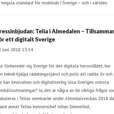
 högsta standard för mobilnät i Sverige – och i världen.
ressinbjudan: Telia i Almedalen – Tillsamma
ör ett digitalt Sverige
8 Juni 2018 13:14
r förbereder sig Sverige för det digitala terrordådet, hur
n teknik hjälpa räddningstjänst och polis att rädda liv och
r kan innovation och digitalisering lösa Sveriges största
mhällsutmaningar? Ja, det är några av de viktiga frågor s
skuteras i Telias seminarier under Almedalsveckan 2018 dä
and annat Telias koncernchef Johan Dennelind,