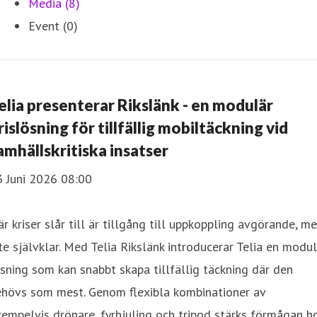
Media (8)
Event (0)
elia presenterar Rikslänk - en modulär
rislösning för tillfällig mobiltäckning vid
amhällskritiska insatser
3 Juni 2026 08:00
r kriser slår till är tillgång till uppkoppling avgörande, m
te självklar. Med Telia Rikslänk introducerar Telia en modu
sning som kan snabbt skapa tillfällig täckning där den
ehövs som mest. Genom flexibla kombinationer av
empelvis drönare, fyrhjuling och tripod stärks förmågan h