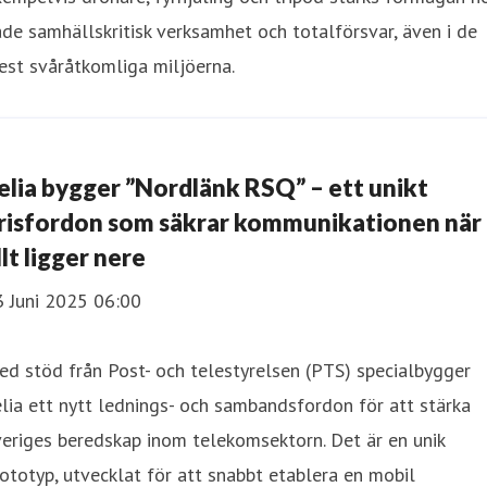
de samhällskritisk verksamhet och totalförsvar, även i de
st svåråtkomliga miljöerna.
elia bygger ”Nordlänk RSQ” – ett unikt
risfordon som säkrar kommunikationen när
llt ligger nere
3 Juni 2025 06:00
d stöd från Post- och telestyrelsen (PTS) specialbygger
lia ett nytt lednings- och sambandsfordon för att stärka
eriges beredskap inom telekomsektorn. Det är en unik
ototyp, utvecklat för att snabbt etablera en mobil