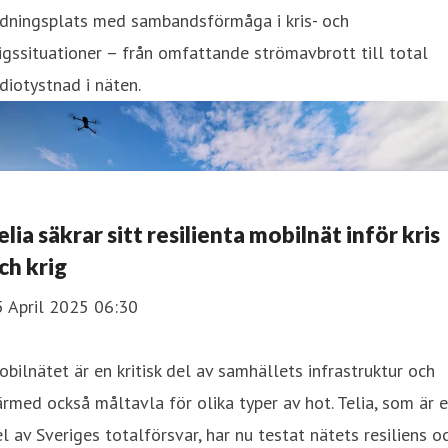
edningsplats med sambandsförmåga i kris- och
igssituationer – från omfattande strömavbrott till total
diotystnad i näten.
elia säkrar sitt resilienta mobilnät inför kris
ch krig
5 April 2025 06:30
bilnätet är en kritisk del av samhällets infrastruktur och
rmed också måltavla för olika typer av hot. Telia, som är 
l av Sveriges totalförsvar, har nu testat nätets resiliens o