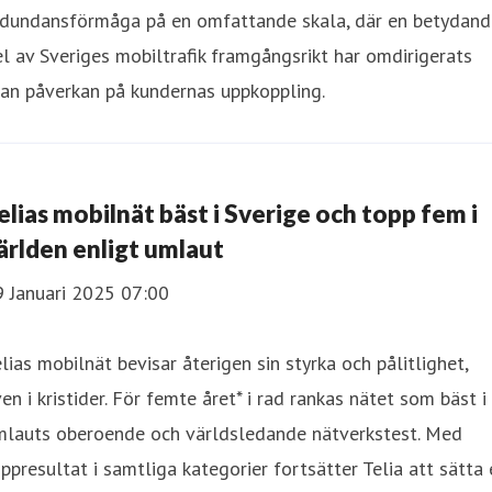
edundansförmåga på en omfattande skala, där en betydand
l av Sveriges mobiltrafik framgångsrikt har omdirigerats
an påverkan på kundernas uppkoppling.
elias mobilnät bäst i Sverige och topp fem i
ärlden enligt umlaut
9 Januari 2025 07:00
lias mobilnät bevisar återigen sin styrka och pålitlighet,
en i kristider. För femte året* i rad rankas nätet som bäst i
mlauts oberoende och världsledande nätverkstest. Med
ppresultat i samtliga kategorier fortsätter Telia att sätta