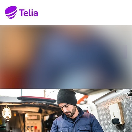
Senaste nyheterna
Sök i nyhetsrumm
Nyhetsarkiv
Följ
Följer
Mediearkiv
Kontakt