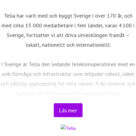
Telia har varit med och byggt Sverige i över 170 år, och
med cirka 15 000 medarbetare i fem länder, varav 4 100 i
Sverige, fortsätter vi att driva utvecklingen framåt –
lokalt, nationellt och internationellt.
I Sverige är Telia den ledande telekomoperatören med en
unik förmåga och infrastruktur som erbjuder robust, säker
och pålitlig uppkoppling för hela landet. Från seniorer och
familjer till småföretag och samhällskritiska
verksamheter. Vi möjliggör digitaliseringens kraft i
Läs mer
vardagen och är en del av Sveriges totalförsvar. Med
Sveriges största fiberaccessnät, det enda nationella
transportnätet och ett mobilnät i världsklass skapar vi en