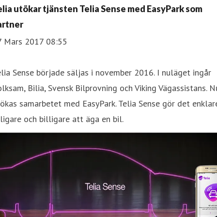
elia utökar tjänsten Telia Sense med EasyPark som
artner
7 Mars 2017 08:55
lia Sense började säljas i november 2016. I nuläget ingår
lksam, Bilia, Svensk Bilprovning och Viking Vägassistans. N
ökas samarbetet med EasyPark. Telia Sense gör det enklar
ligare och billigare att äga en bil.