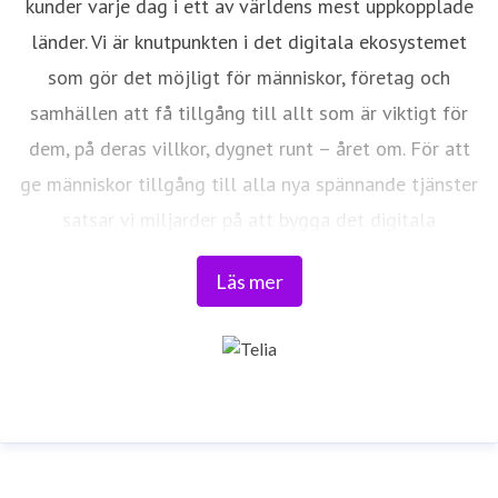
kunder varje dag i ett av världens mest uppkopplade
länder. Vi är knutpunkten i det digitala ekosystemet
som gör det möjligt för människor, företag och
samhällen att få tillgång till allt som är viktigt för
dem, på deras villkor, dygnet runt – året om. För att
ge människor tillgång till alla nya spännande tjänster
satsar vi miljarder på att bygga det digitala
samhället, vi bygger Framtidens nät. Vi har bestämt
Läs mer
oss för att förändra it-och telekomindustrin och föra
världen närmare våra kunder. Läs mer på
www.telia.se