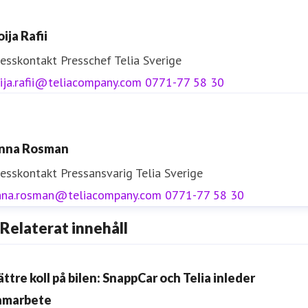
ija Rafii
resskontakt
Presschef
Telia Sverige
ija.rafii@teliacompany.com
0771-77 58 30
nna Rosman
resskontakt
Pressansvarig
Telia Sverige
nna.rosman@teliacompany.com
0771-77 58 30
Relaterat innehåll
ättre koll på bilen: SnappCar och Telia inleder
amarbete