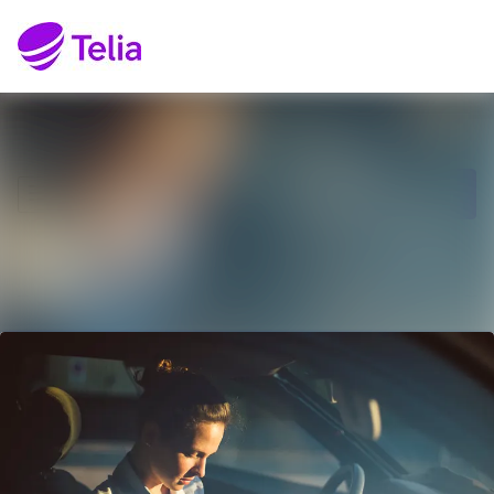
Senaste nyheterna
Sök i nyhetsrumm
Nyhetsarkiv
Följ
Följer
Mediearkiv
Kontakt