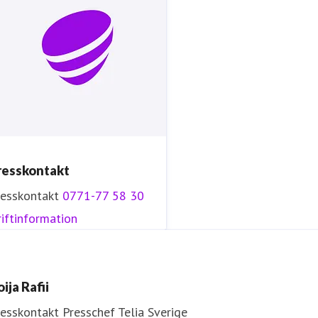
resskontakt
resskontakt
0771-77 58 30
iftinformation
ija Rafii
resskontakt
Presschef
Telia Sverige