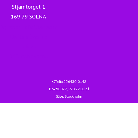
Stjärntorget 1
169 79 SOLNA
Nyheter Telia Company
Digitala Sverige
Telia.se
Drift och avbrott