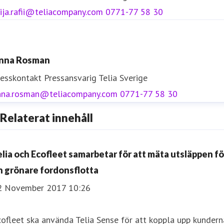
ija.rafii@teliacompany.com
0771-77 58 30
nna Rosman
resskontakt
Pressansvarig
Telia Sverige
nna.rosman@teliacompany.com
0771-77 58 30
Relaterat innehåll
elia och Ecofleet samarbetar för att mäta utsläppen fö
n grönare fordonsflotta
2 November 2017 10:26
ofleet ska använda Telia Sense för att koppla upp kundern