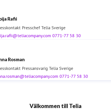
ija Rafii
resskontakt
Presschef
Telia Sverige
ija.rafii@teliacompany.com
0771-77 58 30
nna Rosman
resskontakt
Pressansvarig
Telia Sverige
nna.rosman@teliacompany.com
0771-77 58 30
Välkommen till Telia