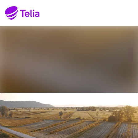
Senaste nyheterna
Sök i nyhetsrumm
Nyhetsarkiv
Följ
Följer
Mediearkiv
Kontakt