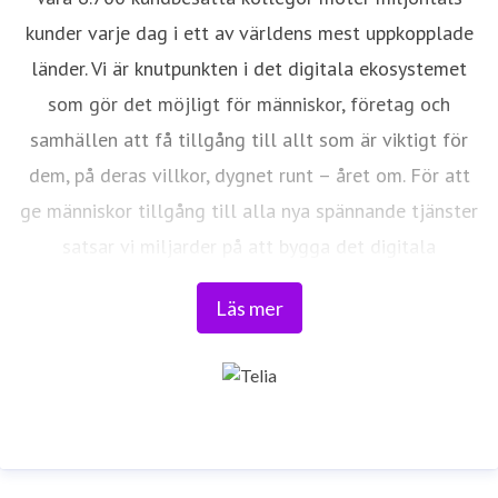
kunder varje dag i ett av världens mest uppkopplade
länder. Vi är knutpunkten i det digitala ekosystemet
som gör det möjligt för människor, företag och
samhällen att få tillgång till allt som är viktigt för
dem, på deras villkor, dygnet runt – året om. För att
ge människor tillgång till alla nya spännande tjänster
satsar vi miljarder på att bygga det digitala
samhället, vi bygger Framtidens nät. Vi har bestämt
Läs mer
oss för att förändra it-och telekomindustrin och föra
världen närmare våra kunder. Läs mer på
www.telia.se