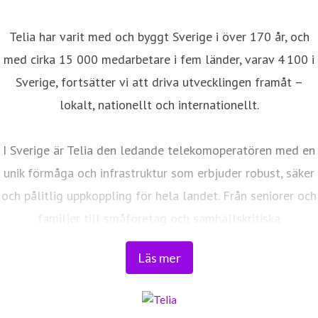
Telia har varit med och byggt Sverige i över 170 år, och
med cirka 15 000 medarbetare i fem länder, varav 4 100 i
Sverige, fortsätter vi att driva utvecklingen framåt –
lokalt, nationellt och internationellt.
I Sverige är Telia den ledande telekomoperatören med en
unik förmåga och infrastruktur som erbjuder robust, säker
och pålitlig uppkoppling för hela landet. Från seniorer och
familjer till småföretag och samhällskritiska
verksamheter. Vi möjliggör digitaliseringens kraft i
Läs mer
vardagen och är en del av Sveriges totalförsvar. Med
Sveriges största fiberaccessnät, det enda nationella
transportnätet och ett mobilnät i världsklass skapar vi en