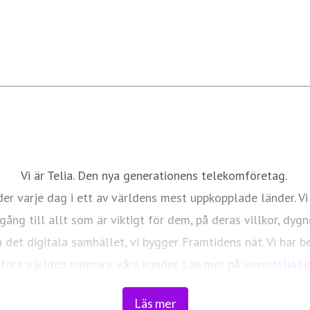
Vi är Telia. Den nya generationens telekomföretag.
er varje dag i ett av världens mest uppkopplade länder. Vi
ång till allt som är viktigt för dem, på deras villkor, dygn
 det digitala samhället, vi bygger Framtidens nät. Vi har 
föra världen närmare våra kunder. Läs mer på
www.telia.se
Läs mer