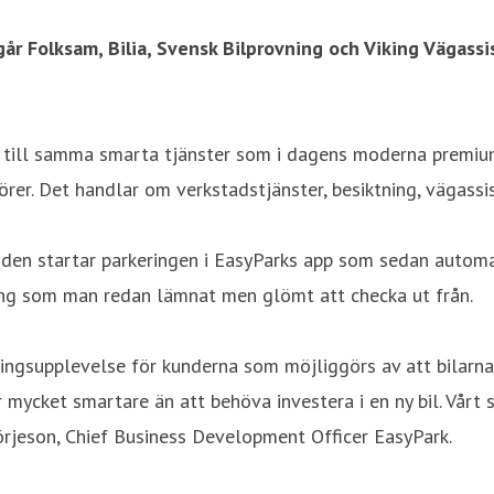
ngår Folksam, Bilia, Svensk Bilprovning och Viking Vägas
ng till samma smarta tjänster som i dagens moderna premiumbi
er. Det handlar om verkstadstjänster, besiktning, vägassist
nden startar parkeringen i EasyParks app som sedan automa
ring som man redan lämnat men glömt att checka ut från.
ringsupplevelse för kunderna som möjliggörs av att bilarna
 är mycket smartare än att behöva investera i en ny bil. Vå
Börjeson, Chief Business Development Officer EasyPark.