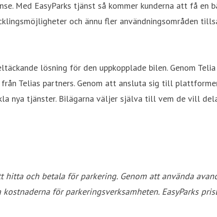
 Sense. Med EasyParks tjänst så kommer kunderna att få en b
ecklingsmöjligheter och ännu fler användningsområden till
ltäckande lösning för den uppkopplade bilen. Genom Telia Se
 från Telias partners. Genom att ansluta sig till plattforme
la nya tjänster. Bilägarna väljer själva till vem de vill de
tt hitta och betala för parkering. Genom att använda avanc
änka kostnaderna för parkeringsverksamheten. EasyParks pr