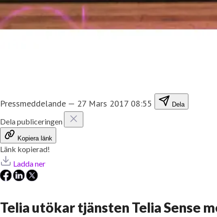
Pressmeddelande
—
27 Mars 2017 08:55
Dela
Dela publiceringen
Kopiera länk
Länk kopierad!
Ladda ner
Telia utökar tjänsten Telia Sense