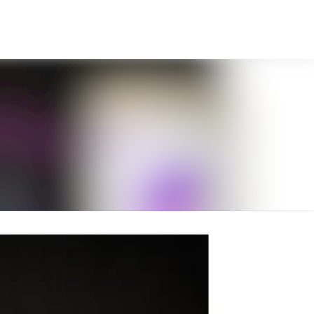
Sök i nyhetsrummet
Följ
Följer