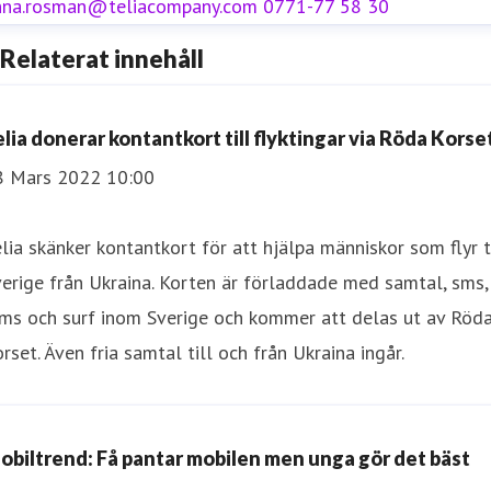
nna.rosman@teliacompany.com
0771-77 58 30
Relaterat innehåll
elia donerar kontantkort till flyktingar via Röda Korse
8 Mars 2022 10:00
lia skänker kontantkort för att hjälpa människor som flyr t
erige från Ukraina. Korten är förladdade med samtal, sms,
ms och surf inom Sverige och kommer att delas ut av Röd
rset. Även fria samtal till och från Ukraina ingår.
obiltrend: Få pantar mobilen men unga gör det bäst