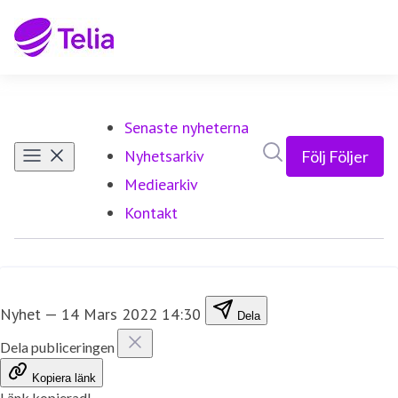
Senaste nyheterna
Sök i nyhetsrumm
Nyhetsarkiv
Följ
Följer
Mediearkiv
Kontakt
Nyhet
—
14 Mars 2022 14:30
Dela
Dela publiceringen
Kopiera länk
Länk kopierad!