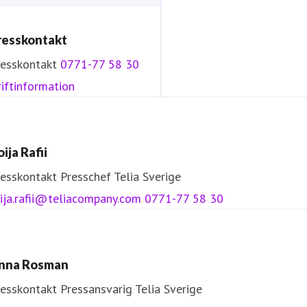
resskontakt
resskontakt
0771-77 58 30
iftinformation
ija Rafii
resskontakt
Presschef
Telia Sverige
ija.rafii@teliacompany.com
0771-77 58 30
nna Rosman
resskontakt
Pressansvarig
Telia Sverige