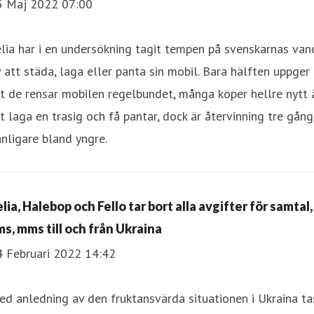
5 Maj 2022 07:00
lia har i en undersökning tagit tempen på svenskarnas van
 att städa, laga eller panta sin mobil. Bara hälften uppger
t de rensar mobilen regelbundet, många köper hellre nytt 
t laga en trasig och få pantar, dock är återvinning tre gång
nligare bland yngre.
lia, Halebop och Fello tar bort alla avgifter för samtal,
ms, mms till och från Ukraina
4 Februari 2022 14:42
d anledning av den fruktansvärda situationen i Ukraina ta