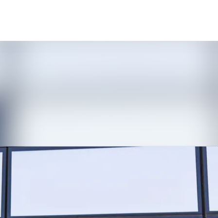
Sök i nyhetsrummet
Följ
Följer