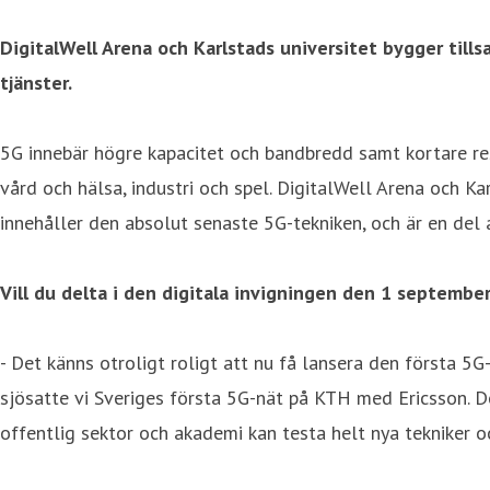
DigitalWell Arena och Karlstads universitet bygger til
tjänster.
5G innebär högre kapacitet och bandbredd samt kortare res
vård och hälsa, industri och spel. DigitalWell Arena och Ka
innehåller den absolut senaste 5G-tekniken, och är en del 
Vill du delta i den digitala invigningen den 1 septembe
- Det känns otroligt roligt att nu få lansera den första 5
sjösatte vi Sveriges första 5G-nät på KTH med Ericsson. Det
offentlig sektor och akademi kan testa helt nya tekniker oc