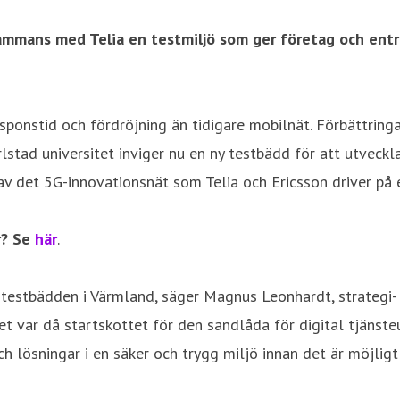
lsammans med Telia en testmiljö som
ger företag och ent
ponstid och fördröjning än tidigare mobilnät. Förbättring
rlstad universitet inviger nu en ny testbädd för att utveckl
av det 5G-innovationsnät som Telia och Ericsson driver på e
r? Se
här
.
G-testbädden i Värmland, säger Magnus Leonhardt, strategi-
 var då startskottet för den sandlåda för digital tjänsteut
h lösningar i en säker och trygg miljö innan det är möjligt 