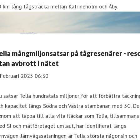
0 km lång tågsträcka mellan Katrineholm och Åby.
elia mångmiljonsatsar på tågresenärer - res
tan avbrott i nätet
 Februari 2025 06:30
 satsar Telia hundratals miljoner för att förbättra täcknin
ch kapacitet längs Södra och Västra stambanan med 5G. De
nom att täppa till alla vita fläckar som Telia, tillsammans
d SJ och mätföretaget umlaut, har identifierat längs
rnvägen. Järnvägssatsningen är Telia största någonsin och