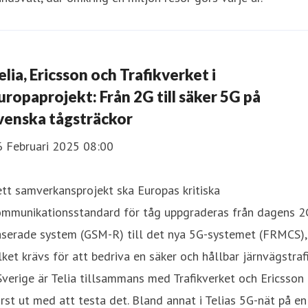
elia, Ericsson och Trafikverket i
uropaprojekt: Från 2G till säker 5G på
venska tågsträckor
6 Februari 2025 08:00
ett samverkansprojekt ska Europas kritiska
ommunikationsstandard för tåg uppgraderas från dagens 2
aserade system (GSM-R) till det nya 5G-systemet (FRMCS),
lket krävs för att bedriva en säker och hållbar järnvägstrafi
Sverige är Telia tillsammans med Trafikverket och Ericsson
rst ut med att testa det. Bland annat i Telias 5G-nät på en