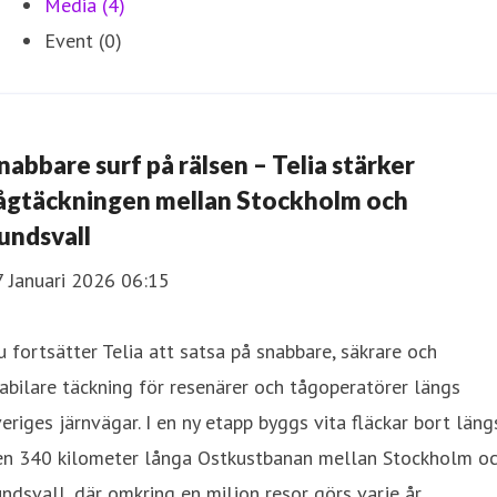
Media (4)
Event (0)
nabbare surf på rälsen – Telia stärker
ågtäckningen mellan Stockholm och
undsvall
7 Januari 2026 06:15
 fortsätter Telia att satsa på snabbare, säkrare och
abilare täckning för resenärer och tågoperatörer längs
eriges järnvägar. I en ny etapp byggs vita fläckar bort läng
en 340 kilometer långa Ostkustbanan mellan Stockholm o
ndsvall, där omkring en miljon resor görs varje år.