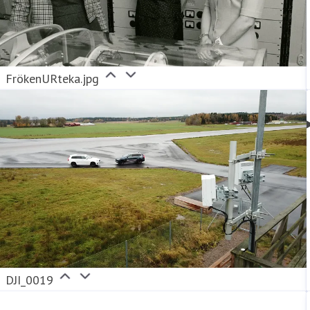
FrökenURteka.jpg
DJI_0019