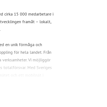
ed cirka 15 000 medarbetare i
utvecklingen framåt – lokalt,
.
ed en unik förmåga och
oppling för hela landet. Från
a verksamheter. Vi möjliggör
es totalförsvar. Med Sveriges
nätet och ett mobilnät i
ngsfull vardag och framtid.
Telia.