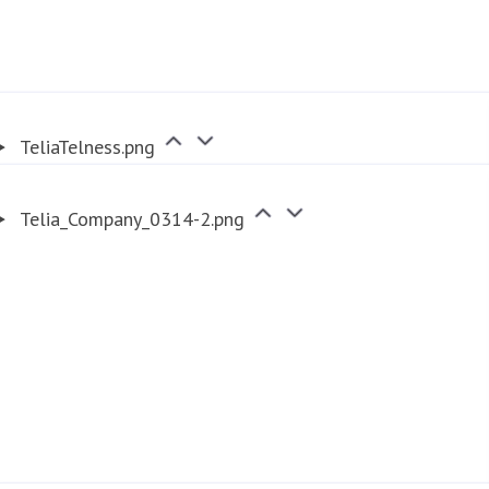
TeliaTelness.png
Telia_Company_0314-2.png