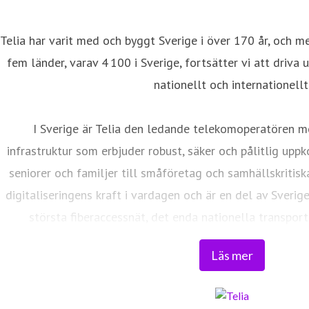
Telia har varit med och byggt Sverige i över 170 år, och m
fem länder, varav 4 100 i Sverige, fortsätter vi att driva 
nationellt och internationellt
I Sverige är Telia den ledande telekomoperatören m
infrastruktur som erbjuder robust, säker och pålitlig uppk
seniorer och familjer till småföretag och samhällskritisk
digitaliseringens kraft i vardagen och är en del av Sverig
största fiberaccessnät, det enda nationella transport
världsklass skapar vi en enklare, smartare och mer meni
Läs mer
Tryggt, hållbart och säkert. Det är 