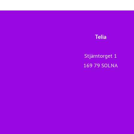
Telia
Stjärntorget 1
169 79 SOLNA
Nyheter Telia Company
Digitala Sverige
Telia.se
Drift och avbrott