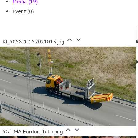
Media (19)
Event (0)
KI_5058-1-1520x1013.jpg
5G TMA Fordon_Telia.png