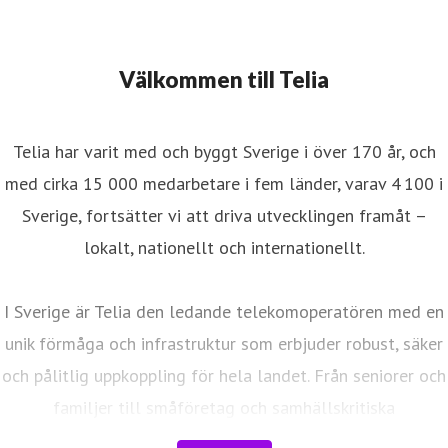
Välkommen till Telia
Telia har varit med och byggt Sverige i över 170 år, och
med cirka 15 000 medarbetare i fem länder, varav 4 100 i
Sverige, fortsätter vi att driva utvecklingen framåt –
lokalt, nationellt och internationellt.
I Sverige är Telia den ledande telekomoperatören med en
unik förmåga och infrastruktur som erbjuder robust, säker
och pålitlig uppkoppling för hela landet. Från seniorer och
familjer till småföretag och samhällskritiska
verksamheter. Vi möjliggör digitaliseringens kraft i