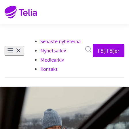
Senaste nyheterna
Sök i nyhetsrumm
Nyhetsarkiv
Följ
Följer
Mediearkiv
Kontakt