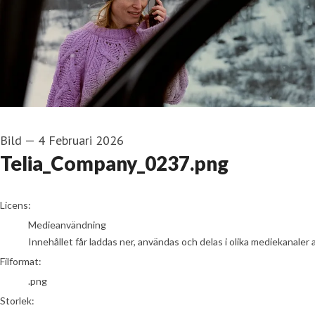
Bild
—
4 Februari 2026
Telia_Company_0237.png
go to media item
Licens:
Medieanvändning
Innehållet får laddas ner, användas och delas i olika mediekanaler 
Filformat:
.png
Storlek: