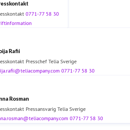
resskontakt
resskontakt
0771-77 58 30
iftinformation
ija Rafii
resskontakt
Presschef
Telia Sverige
ija.rafii@teliacompany.com
0771-77 58 30
nna Rosman
resskontakt
Pressansvarig
Telia Sverige
nna.rosman@teliacompany.com
0771-77 58 30