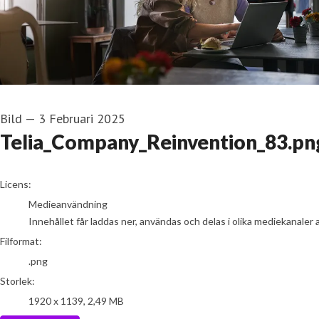
Bild
—
3 Februari 2025
Telia_Company_Reinvention_83.pn
go to media item
Licens:
Medieanvändning
Innehållet får laddas ner, användas och delas i olika mediekanaler 
Filformat:
.png
Storlek:
1920 x 1139, 2,49 MB