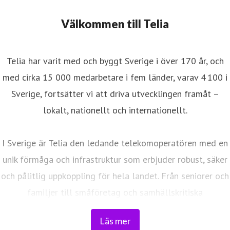
Välkommen till Telia
Telia har varit med och byggt Sverige i över 170 år, och
med cirka 15 000 medarbetare i fem länder, varav 4 100 i
Sverige, fortsätter vi att driva utvecklingen framåt –
lokalt, nationellt och internationellt.
I Sverige är Telia den ledande telekomoperatören med en
unik förmåga och infrastruktur som erbjuder robust, säker
och pålitlig uppkoppling för hela landet. Från seniorer och
familjer till småföretag och samhällskritiska
verksamheter. Vi möjliggör digitaliseringens kraft i
Läs mer
vardagen och är en del av Sveriges totalförsvar. Med