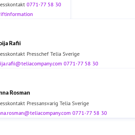
resskontakt
0771-77 58 30
iftinformation
ija Rafii
resskontakt
Presschef
Telia Sverige
ija.rafii@teliacompany.com
0771-77 58 30
nna Rosman
resskontakt
Pressansvarig
Telia Sverige
nna.rosman@teliacompany.com
0771-77 58 30