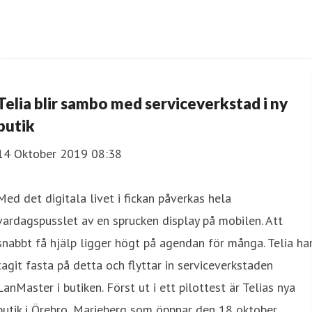
Telia blir sambo med serviceverkstad i ny
butik
14 Oktober 2019 08:38
Med det digitala livet i fickan påverkas hela
vardagspusslet av en sprucken display på mobilen. Att
snabbt få hjälp ligger högt på agendan för många. Telia ha
tagit fasta på detta och flyttar in serviceverkstaden
LanMaster i butiken. Först ut i ett pilottest är Telias nya
butik i Örebro, Marieberg som öppnar den 18 oktober.