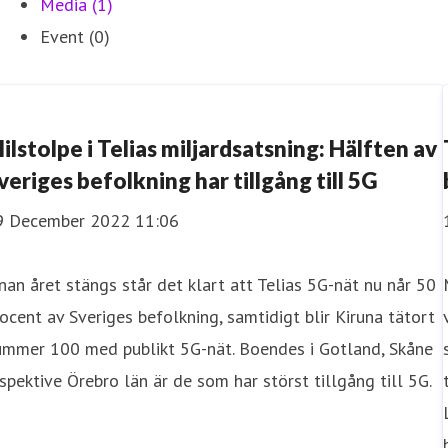
Media (1)
Event (0)
ilstolpe i Telias miljardsatsning: Hälften av
veriges befolkning har tillgång till 5G
9 December 2022 11:06
nan året stängs står det klart att Telias 5G-nät nu når 50
ocent av Sveriges befolkning, samtidigt blir Kiruna tätort
ummer 100 med publikt 5G-nät. Boendes i Gotland, Skåne
spektive Örebro län är de som har störst tillgång till 5G.