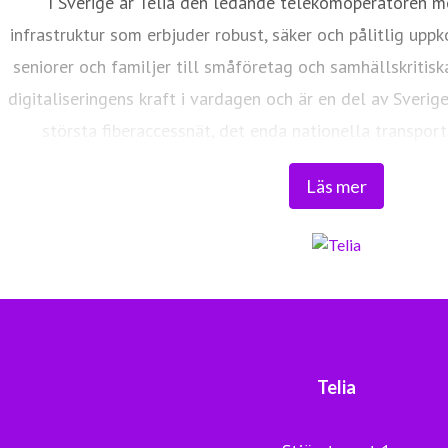
I Sverige är Telia den ledande telekomoperatören m
infrastruktur som erbjuder robust, säker och pålitlig uppk
seniorer och familjer till småföretag och samhällskritisk
digitaliseringens kraft i vardagen och är en del av Sverig
största fiberaccessnät, det enda nationella transport
världsklass skapar vi en enklare, smartare och mer meni
Läs mer
Tryggt, hållbart och säkert. Det är 
Telia