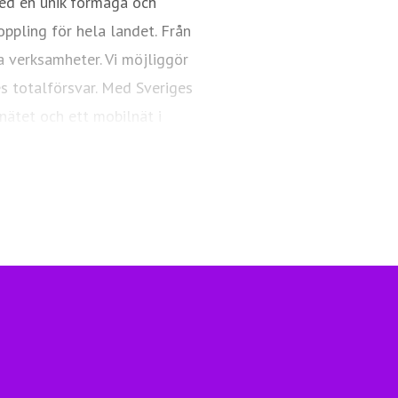
ed en unik förmåga och
oppling för hela landet. Från
a verksamheter. Vi möjliggör
es totalförsvar. Med Sveriges
nätet och ett mobilnät i
ngsfull vardag och framtid.
Telia.