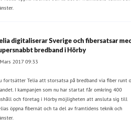
änster.
elia digitaliserar Sverige och fibersatsar me
upersnabbt bredband i Hörby
 Mars 2017 09:33
 fortsätter Telia att storsatsa på bredband via fiber runt
landet. I kampanjen som nu har startat får omkring 400
shåll och företag i Hörby möjligheten att ansluta sig till
lias öppna fibernät och ta del av framtidens teknik och
änster.