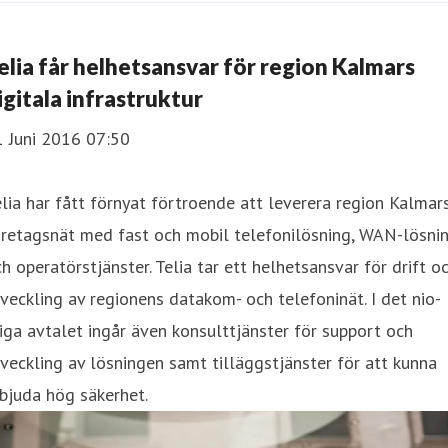
elia får helhetsansvar för region Kalmars
igitala infrastruktur
1 Juni 2016 07:50
lia har fått förnyat förtroende att leverera region Kalmar
öretagsnät med fast och mobil telefonilösning, WAN-lösni
h operatörstjänster. Telia tar ett helhetsansvar för drift o
veckling av regionens datakom- och telefoninät. I det nio-
iga avtalet ingår även konsulttjänster för support och
veckling av lösningen samt tilläggstjänster för att kunna
bjuda hög säkerhet.