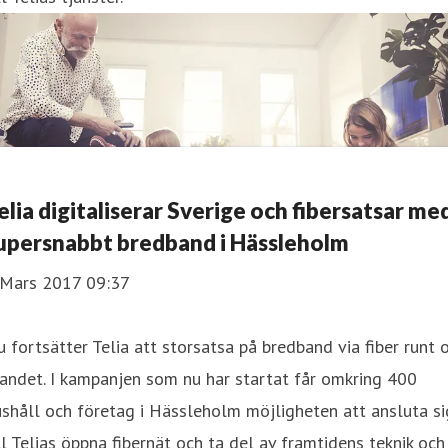
elia digitaliserar Sverige och fibersatsar me
upersnabbt bredband i Hässleholm
 Mars 2017 09:37
 fortsätter Telia att storsatsa på bredband via fiber runt
landet. I kampanjen som nu har startat får omkring 400
shåll och företag i Hässleholm möjligheten att ansluta si
ll Telias öppna fibernät och ta del av framtidens teknik och