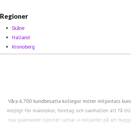
Regioner
Skåne
Halland
Kronoberg
Våra 6.700 kundbesatta kollegor möter miljontals kund
möjligt för människor, företag och samhällen att få tillg
nya spännande tjänster satsar vi miljarder på att bygga