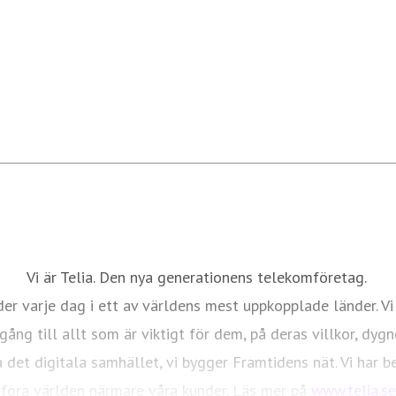
Vi är Telia. Den nya generationens telekomföretag.
er varje dag i ett av världens mest uppkopplade länder. Vi
ång till allt som är viktigt för dem, på deras villkor, dygn
 det digitala samhället, vi bygger Framtidens nät. Vi har 
föra världen närmare våra kunder. Läs mer på
www.telia.se