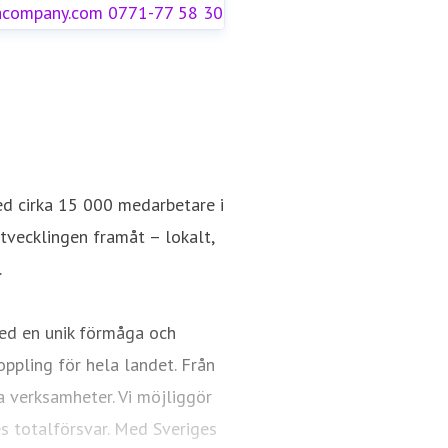
acompany.com
0771-77 58 30
ed cirka 15 000 medarbetare i
utvecklingen framåt – lokalt,
.
ed en unik förmåga och
oppling för hela landet. Från
a verksamheter. Vi möjliggör
es totalförsvar. Med Sveriges