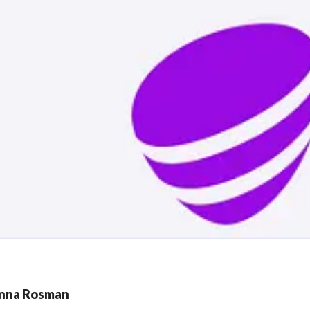
nna Rosman