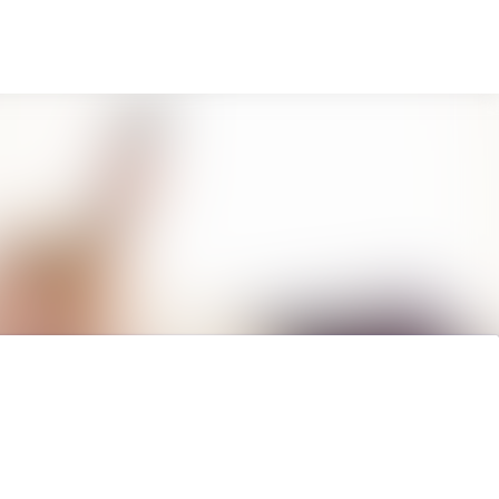
Sök i nyhetsrummet
Följ
Följer