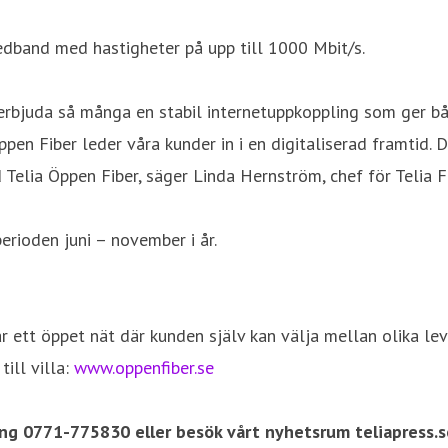
redband med hastigheter på upp till 1000 Mbit/s.
erbjuda så många en stabil internetuppkoppling som ger båd
ppen Fiber leder våra kunder in i en digitaliserad framtid. 
Telia Öppen Fiber, säger Linda Hernström, chef för Telia Fi
perioden juni – november i år.
r ett öppet nät där kunden själv kan välja mellan olika le
till villa:
www.oppenfiber.se
ing 0771-775830 eller besök vårt nyhetsrum teliapress.s