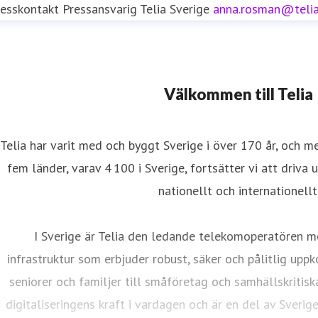
resskontakt
Pressansvarig
Telia Sverige
anna.rosman@teli
resskontakt
Välkommen till Telia
resskontakt
0771-77 58 30
iftinformation
Telia har varit med och byggt Sverige i över 170 år, och m
fem länder, varav 4 100 i Sverige, fortsätter vi att driva 
nationellt och internationellt
I Sverige är Telia den ledande telekomoperatören m
infrastruktur som erbjuder robust, säker och pålitlig uppk
seniorer och familjer till småföretag och samhällskritisk
digitaliseringens kraft i vardagen och är en del av Sverig