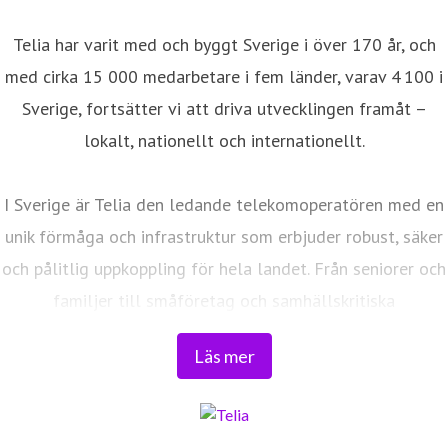
Telia har varit med och byggt Sverige i över 170 år, och
med cirka 15 000 medarbetare i fem länder, varav 4 100 i
Sverige, fortsätter vi att driva utvecklingen framåt –
lokalt, nationellt och internationellt.
I Sverige är Telia den ledande telekomoperatören med en
unik förmåga och infrastruktur som erbjuder robust, säker
och pålitlig uppkoppling för hela landet. Från seniorer och
familjer till småföretag och samhällskritiska
verksamheter. Vi möjliggör digitaliseringens kraft i
Läs mer
vardagen och är en del av Sveriges totalförsvar. Med
Sveriges största fiberaccessnät, det enda nationella
transportnätet och ett mobilnät i världsklass skapar vi en