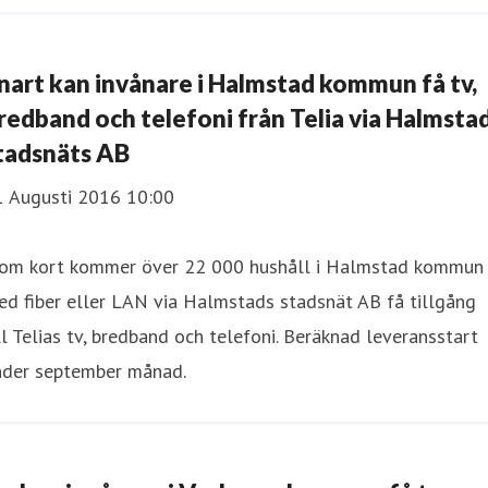
nart kan invånare i Halmstad kommun få tv,
redband och telefoni från Telia via Halmsta
tadsnäts AB
1 Augusti 2016 10:00
nom kort kommer över 22 000 hushåll i Halmstad kommun
d fiber eller LAN via Halmstads stadsnät AB få tillgång
ll Telias tv, bredband och telefoni. Beräknad leveransstart
nder september månad.