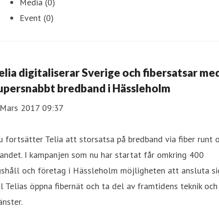
Media (0)
Event (0)
elia digitaliserar Sverige och fibersatsar me
upersnabbt bredband i Hässleholm
 Mars 2017 09:37
 fortsätter Telia att storsatsa på bredband via fiber runt
landet. I kampanjen som nu har startat får omkring 400
shåll och företag i Hässleholm möjligheten att ansluta si
ll Telias öppna fibernät och ta del av framtidens teknik och
änster.