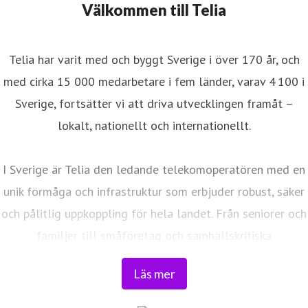
Välkommen till Telia
Telia har varit med och byggt Sverige i över 170 år, och
med cirka 15 000 medarbetare i fem länder, varav 4 100 i
Sverige, fortsätter vi att driva utvecklingen framåt –
lokalt, nationellt och internationellt.
I Sverige är Telia den ledande telekomoperatören med en
unik förmåga och infrastruktur som erbjuder robust, säker
och pålitlig uppkoppling för hela landet. Från seniorer och
familjer till småföretag och samhällskritiska
verksamheter. Vi möjliggör digitaliseringens kraft i
Läs mer
vardagen och är en del av Sveriges totalförsvar. Med
Sveriges största fiberaccessnät, det enda nationella