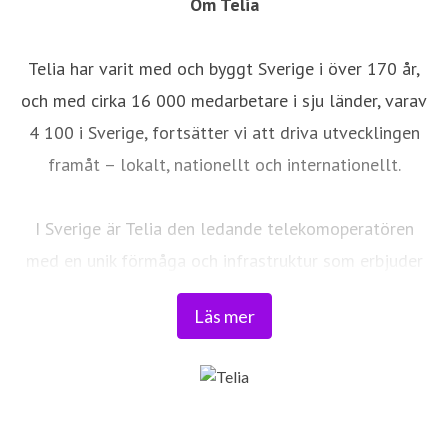
Om Telia
Telia har varit med och byggt Sverige i över 170 år,
och med cirka 16 000 medarbetare i sju länder, varav
4 100 i Sverige, fortsätter vi att driva utvecklingen
framåt – lokalt, nationellt och internationellt.
I Sverige är Telia den ledande telekomoperatören
med en unik förmåga och infrastruktur som erbjuder
robust, säker och pålitlig uppkoppling – för hela
Läs mer
landet. Från seniorer och familjer till småföretag och
samhällskritiska verksamheter. Vi möjliggör
digitaliseringens kraft i vardagen och är en del av
Sveriges totalförsvar. Med Sveriges största