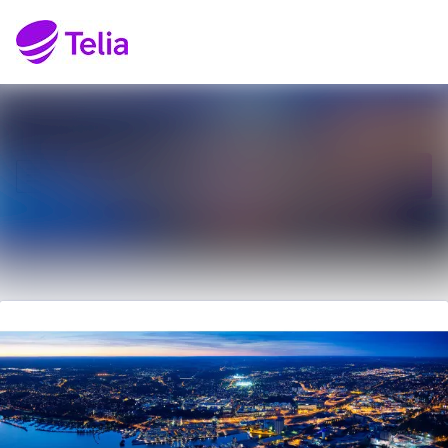
Senaste nyheterna
Sök i nyhetsrumm
Nyhetsarkiv
Följ
Följer
Mediearkiv
Kontakt