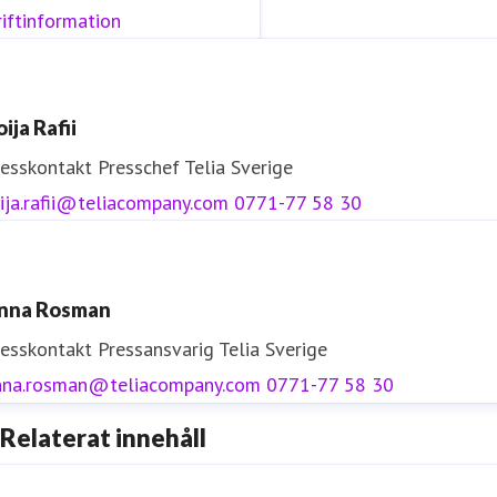
iftinformation
ija Rafii
resskontakt
Presschef
Telia Sverige
ija.rafii@teliacompany.com
0771-77 58 30
nna Rosman
resskontakt
Pressansvarig
Telia Sverige
nna.rosman@teliacompany.com
0771-77 58 30
Relaterat innehåll