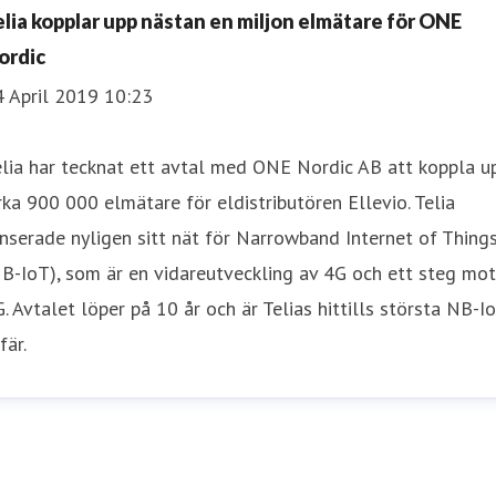
elia kopplar upp nästan en miljon elmätare för ONE
ordic
4 April 2019 10:23
lia har tecknat ett avtal med ONE Nordic AB att koppla u
rka 900 000 elmätare för eldistributören Ellevio. Telia
nserade nyligen sitt nät för Narrowband Internet of Thing
B-IoT), som är en vidareutveckling av 4G och ett steg mot
. Avtalet löper på 10 år och är Telias hittills största NB-I
fär.