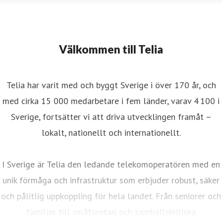
Välkommen till Telia
Telia har varit med och byggt Sverige i över 170 år, och
med cirka 15 000 medarbetare i fem länder, varav 4 100 i
Sverige, fortsätter vi att driva utvecklingen framåt –
lokalt, nationellt och internationellt.
I Sverige är Telia den ledande telekomoperatören med en
unik förmåga och infrastruktur som erbjuder robust, säker
och pålitlig uppkoppling för hela landet. Från seniorer och
familjer till småföretag och samhällskritiska