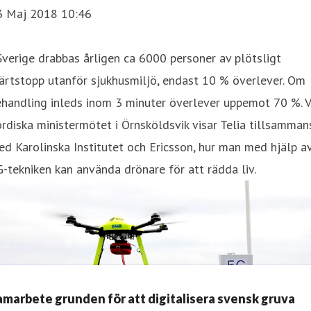
3 Maj 2018 10:46
Sverige drabbas årligen ca 6000 personer av plötsligt
ärtstopp utanför sjukhusmiljö, endast 10 % överlever. Om
handling inleds inom 3 minuter överlever uppemot 70 %. V
rdiska ministermötet i Örnsköldsvik visar Telia tillsamman
d Karolinska Institutet och Ericsson, hur man med hjälp a
-tekniken kan använda drönare för att rädda liv.
amarbete grunden för att digitalisera svensk gruva