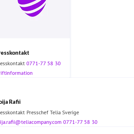
resskontakt
resskontakt
0771-77 58 30
iftinformation
ija Rafii
resskontakt
Presschef
Telia Sverige
ija.rafii@teliacompany.com
0771-77 58 30