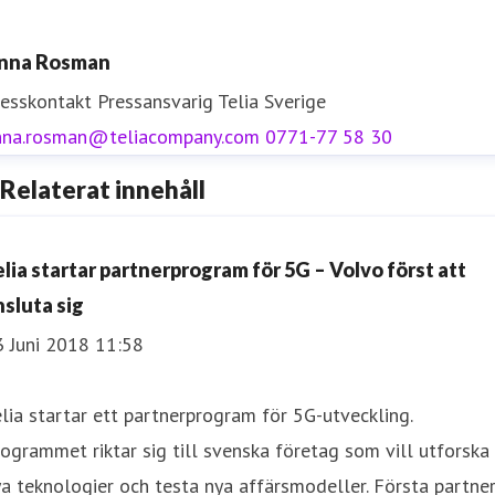
nna Rosman
resskontakt
Pressansvarig
Telia Sverige
nna.rosman@teliacompany.com
0771-77 58 30
Relaterat innehåll
elia startar partnerprogram för 5G – Volvo först att
nsluta sig
3 Juni 2018 11:58
lia startar ett partnerprogram för 5G-utveckling.
ogrammet riktar sig till svenska företag som vill utforska
a teknologier och testa nya affärsmodeller. Första partne