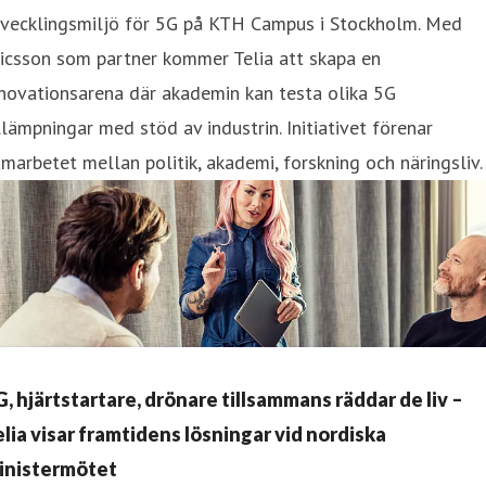
tvecklingsmiljö för 5G på KTH Campus i Stockholm. Med
icsson som partner kommer Telia att skapa en
novationsarena där akademin kan testa olika 5G
llämpningar med stöd av industrin. Initiativet förenar
marbetet mellan politik, akademi, forskning och näringsliv.
G, hjärtstartare, drönare tillsammans räddar de liv –
elia visar framtidens lösningar vid nordiska
inistermötet