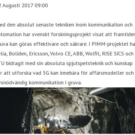
2 Augusti 2017 09:00
ed den absolut senaste tekniken inom kommunikation och
tomation har svenskt forskningsprojekt visat att framtide
uva kan göras effektivare och säkrare. I PIMM-projektet ha
lia, Boliden, Ericsson, Volvo CE, ABB, Wolfit, RISE SICS och
U bidragit med sin absoluta spjutspetsteknik och kunskap
r att utforska vad 5G kan innebära för affärsmodeller och
vsnödvändig kommunikation i gruva.