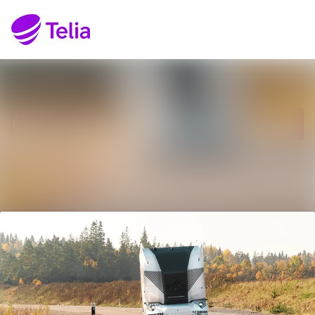
Senaste nyheterna
Sök i nyhetsrumm
Nyhetsarkiv
Följ
Följer
Mediearkiv
Kontakt