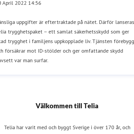
0 April 2022 14:56
nsliga uppgifter är eftertraktade på nätet. Därför lansera
lia trygghetspaket – ett samlat säkerhetsskydd som ger
ad trygghet i familjens uppkopplade liv. Tjänsten förebyg
ch försäkrar mot ID-stölder och ger omfattande skydd
vsett var man surfar.
Välkommen till Telia
Telia har varit med och byggt Sverige i över 170 år, och