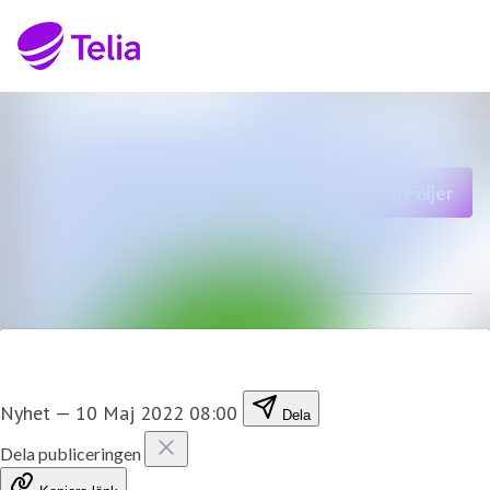
Senaste nyheterna
Sök i nyhetsrumm
Nyhetsarkiv
Följ
Följer
Mediearkiv
Kontakt
Nyhet
—
10 Maj 2022 08:00
Dela
Dela publiceringen