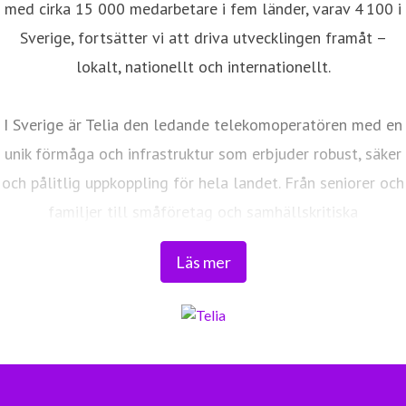
med cirka 15 000 medarbetare i fem länder, varav 4 100 i
Sverige, fortsätter vi att driva utvecklingen framåt –
lokalt, nationellt och internationellt.
I Sverige är Telia den ledande telekomoperatören med en
unik förmåga och infrastruktur som erbjuder robust, säker
och pålitlig uppkoppling för hela landet. Från seniorer och
familjer till småföretag och samhällskritiska
verksamheter. Vi möjliggör digitaliseringens kraft i
Läs mer
vardagen och är en del av Sveriges totalförsvar. Med
Sveriges största fiberaccessnät, det enda nationella
transportnätet och ett mobilnät i världsklass skapar vi en
enklare, smartare och mer meningsfull vardag och
framtid.