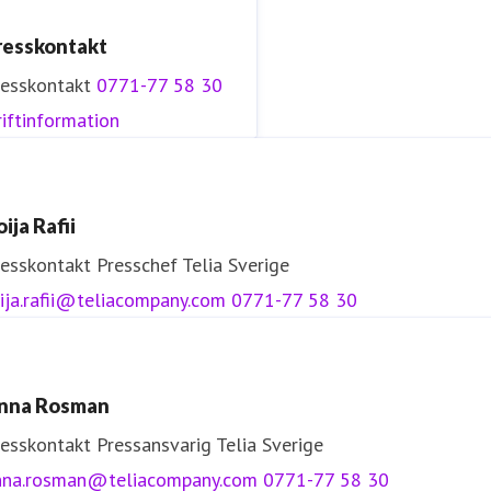
resskontakt
resskontakt
0771-77 58 30
iftinformation
ija Rafii
resskontakt
Presschef
Telia Sverige
ija.rafii@teliacompany.com
0771-77 58 30
nna Rosman
resskontakt
Pressansvarig
Telia Sverige
nna.rosman@teliacompany.com
0771-77 58 30