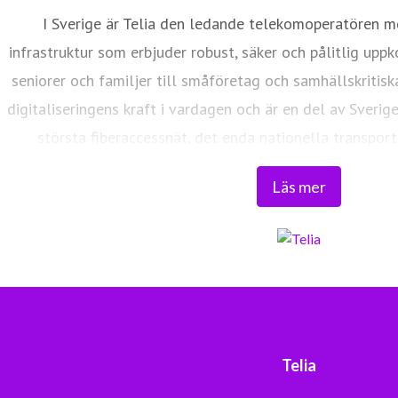
I Sverige är Telia den ledande telekomoperatören m
infrastruktur som erbjuder robust, säker och pålitlig uppk
seniorer och familjer till småföretag och samhällskritisk
digitaliseringens kraft i vardagen och är en del av Sverig
största fiberaccessnät, det enda nationella transport
världsklass skapar vi en enklare, smartare och mer meni
Läs mer
Tryggt, hållbart och säkert. Det är 
Telia