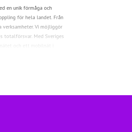
ed en unik förmåga och
oppling för hela landet. Från
a verksamheter. Vi möjliggör
es totalförsvar. Med Sveriges
nätet och ett mobilnät i
ngsfull vardag och framtid.
Telia.