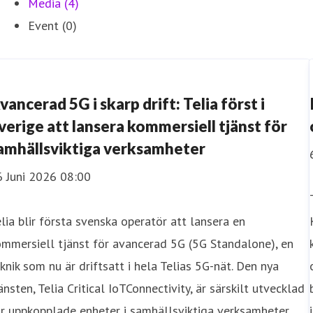
Media (4)
Event (0)
vancerad 5G i skarp drift: Telia först i
verige att lansera kommersiell tjänst för
amhällsviktiga verksamheter
6 Juni 2026 08:00
lia blir första svenska operatör att lansera en
mmersiell tjänst för avancerad 5G (5G Standalone), en
knik som nu är driftsatt i hela Telias 5G-nät. Den nya
änsten, Telia Critical IoTConnectivity, är särskilt utvecklad
r uppkopplade enheter i samhällsviktiga verksamheter