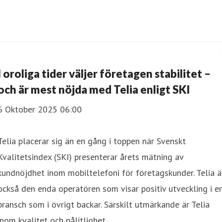
I oroliga tider väljer företagen stabilitet –
och är mest nöjda med Telia enligt SKI
6 Oktober 2025 06:00
Telia placerar sig än en gång i toppen när Svenskt
Kvalitetsindex (SKI) presenterar årets mätning av
kundnöjdhet inom mobiltelefoni för företagskunder. Telia ä
också den enda operatören som visar positiv utveckling i e
bransch som i övrigt backar. Särskilt utmärkande är Telia
inom kvalitet och pålitlighet.