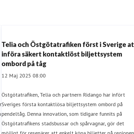
Telia och Östgötatrafiken först i Sverige a
införa säkert kontaktlöst biljettsystem
ombord på tåg
12 Maj 2025 08:00
Östgötatrafiken, Telia och partnern Ridango har infört
r
Sveriges första kontaktlösa biljettsystem ombord på
n
pendeltåg. Denna innovation, som tidigare funnits på
Östgötatrafikens stadsbussar och spårvagnar, gör det
möjligt för resenärer att enkelt köpa biljetter på regione