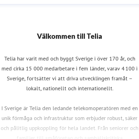
Välkommen till Telia
Telia har varit med och byggt Sverige i över 170 år, och
med cirka 15 000 medarbetare i fem länder, varav 4 100 i
Sverige, fortsätter vi att driva utvecklingen framåt –
lokalt, nationellt och internationellt.
I Sverige är Telia den ledande telekomoperatören med en
unik förmåga och infrastruktur som erbjuder robust, säker
och pålitlig uppkoppling för hela landet. Från seniorer och
familjer till småföretag och samhällskritiska