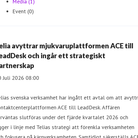
Media (1)
Event (0)
elia avyttrar mjukvaruplattformen ACE till
eadDesk och ingår ett strategiskt
artnerskap
 Juli 2026 08:00
lias svenska verksamhet har ingått ett avtal om att avytt
ntaktcenterplattformen ACE till LeadDesk. Affären
rväntas slutföras under det fjärde kvartalet 2026 och
gger i linje med Telias strategi att förenkla verksamheten
h fokusera på kärnverksamheten. Samtidigt säkerställs AC