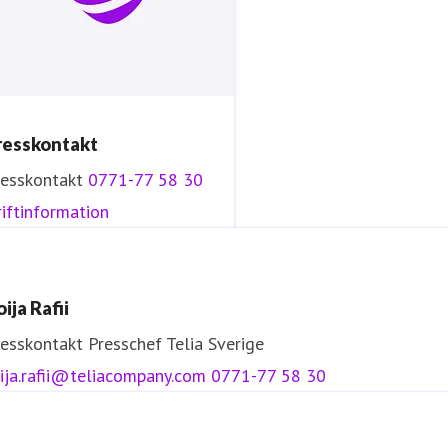
resskontakt
resskontakt
0771-77 58 30
iftinformation
ija Rafii
resskontakt
Presschef
Telia Sverige
ija.rafii@teliacompany.com
0771-77 58 30