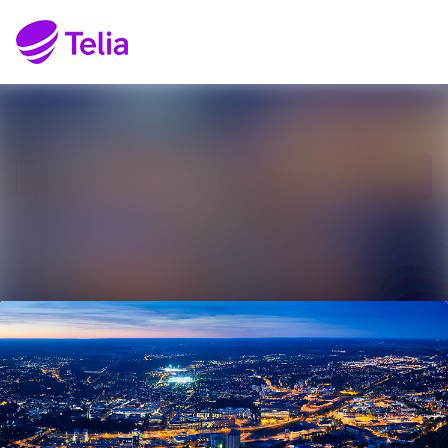
Senaste nyheterna
Sök i nyhetsrumm
Nyhetsarkiv
Följ
Följer
Mediearkiv
Kontakt