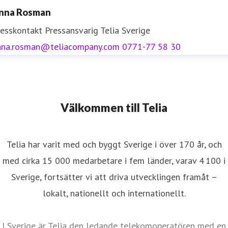
nna Rosman
resskontakt
Pressansvarig
Telia Sverige
nna.rosman@teliacompany.com
0771-77 58 30
Välkommen till Telia
Telia har varit med och byggt Sverige i över 170 år, och
med cirka 15 000 medarbetare i fem länder, varav 4 100 i
Sverige, fortsätter vi att driva utvecklingen framåt –
lokalt, nationellt och internationellt.
I Sverige är Telia den ledande telekomoperatören med en