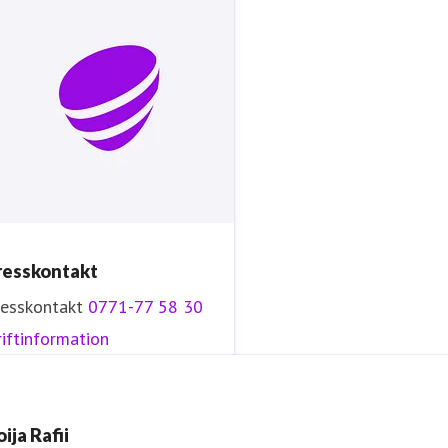
Tryggt, hållbart och säkert. Det är
Telia
.
resskontakt
resskontakt
0771-77 58 30
iftinformation
ija Rafii