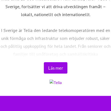
Sverige, fortsätter vi att driva utvecklingen framåt –
lokalt, nationellt och internationellt.
I Sverige är Telia den ledande telekomoperatören med en
unik förmåga och infrastruktur som erbjuder robust, säker
och pålitlig uppkoppling för hela landet. Från seniorer och
familjer till småföretag och samhällskritiska
verksamheter. Vi möjliggör digitaliseringens kraft i
Läs mer
vardagen och är en del av Sveriges totalförsvar. Med
Sveriges största fiberaccessnät, det enda nationella
transportnätet och ett mobilnät i världsklass skapar vi en
enklare, smartare och mer meningsfull vardag och
framtid.