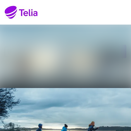
Senaste nyheterna
Sök i nyhetsrumm
Nyhetsarkiv
Följ
Följer
Mediearkiv
Kontakt