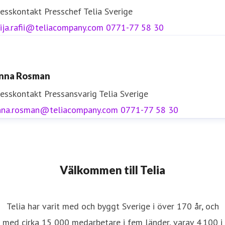
resskontakt
Presschef
Telia Sverige
ija.rafii@teliacompany.com
0771-77 58 30
nna Rosman
resskontakt
Pressansvarig
Telia Sverige
nna.rosman@teliacompany.com
0771-77 58 30
Välkommen till Telia
Telia har varit med och byggt Sverige i över 170 år, och
med cirka 15 000 medarbetare i fem länder, varav 4 100 i