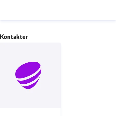
digitaliseringens kraft i vardagen och är en del av
Sveriges totalförsvar. Med Sveriges största
fiberaccessnät, det enda nationella transportnätet
och ett mobilnät i världsklass skapar vi en enklare,
smartare och mer meningsfull vardag och framtid.
Kontakter
Tryggt, hållbart och säkert. Det är
Telia
.