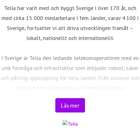
Telia har varit med och byggt Sverige i över 170 år, och
med cirka 15 000 medarbetare i fem länder, varav 4 100 i
Sverige, fortsätter vi att driva utvecklingen framåt –
lokalt, nationellt och internationellt.
I Sverige är Telia den ledande telekomoperatören med en
unik förmåga och infrastruktur som erbjuder robust, säker
och pålitlig uppkoppling för hela landet. Från seniorer och
familjer till småföretag och samhällskritiska
verksamheter. Vi möjliggör digitaliseringens kraft i
Läs mer
vardagen och är en del av Sveriges totalförsvar. Med
Sveriges största fiberaccessnät, det enda nationella
transportnätet och ett mobilnät i världsklass skapar vi en
enklare, smartare och mer meningsfull vardag och