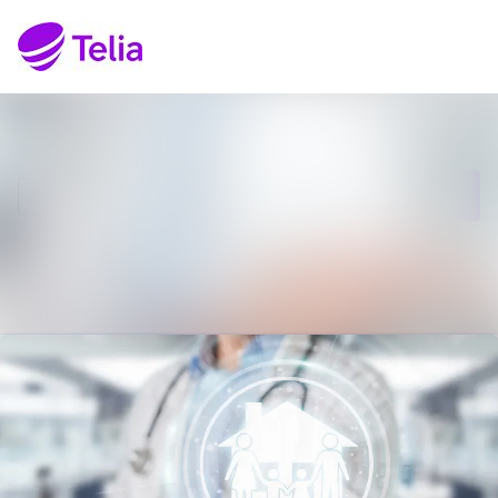
Senaste nyheterna
Sök i nyhetsrumm
Nyhetsarkiv
Följ
Följer
Mediearkiv
Kontakt