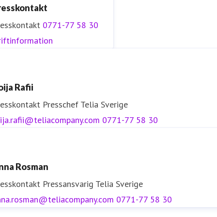
resskontakt
resskontakt
0771-77 58 30
iftinformation
ija Rafii
resskontakt
Presschef
Telia Sverige
ija.rafii@teliacompany.com
0771-77 58 30
nna Rosman
resskontakt
Pressansvarig
Telia Sverige
nna.rosman@teliacompany.com
0771-77 58 30