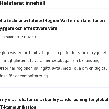
Relaterat innehåll
elia tecknar avtal med Region Västernorrland för en
ryggare och effektivare vård
5 Januari 2021 08:10
gion Västernorrland vill ge sina patienter större trygghet
h möjligheten att vara mer delaktiga i sin behandling.
rför har regionen nu ingått avtal med Telia om en digital
änst för egenmonitorering.
n ny era: Telia lanserar banbrytande lösning för global
oT-kommunikation