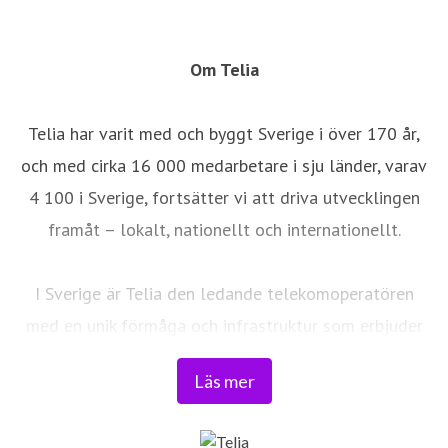
Om Telia
Telia har varit med och byggt Sverige i över 170 år,
och med cirka 16 000 medarbetare i sju länder, varav
4 100 i Sverige, fortsätter vi att driva utvecklingen
framåt – lokalt, nationellt och internationellt.
I Sverige är Telia den ledande telekomoperatören
med en unik förmåga och infrastruktur som erbjuder
robust, säker och pålitlig uppkoppling – för hela
Läs mer
landet. Från seniorer och familjer till småföretag och
samhällskritiska verksamheter. Vi möjliggör