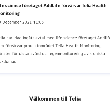
ife science företaget AddLife förvärvar Telia Health
onitoring
0 December 2021 11:05
lia har idag ingått avtal med life science företaget Addlif
om förvärvar produktområdet Telia Health Monitoring,
änster för distansvård och egenmonitorering av kroniska
jukdomar.
Välkommen till Telia