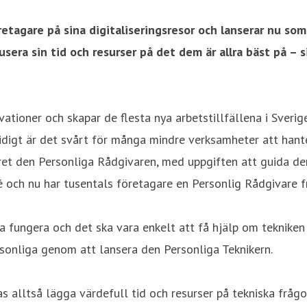
retagare på sina digitaliseringsresor och lanserar nu so
usera sin tid och resurser på det dem är allra bäst på –
tioner och skapar de flesta nya arbetstillfällena i Sverige
mtidigt är det svårt för många mindre verksamheter att han
året den Personliga Rådgivaren, med uppgiften att guida d
 och nu har tusentals företagare en Personlig Rådgivare fr
ka fungera och det ska vara enkelt att få hjälp om teknike
ersonliga genom att lansera den Personliga Teknikern.
s alltså lägga värdefull tid och resurser på tekniska frågor