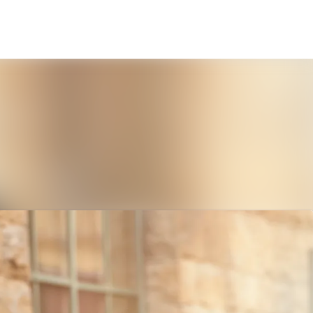
Sök i nyhetsrummet
Följ
Följer