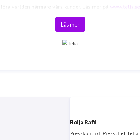
föra världen närmare våra kunder. Läs mer på
www.telia.se
Läs mer
Roija Rafii
Presskontakt
Presschef
Telia