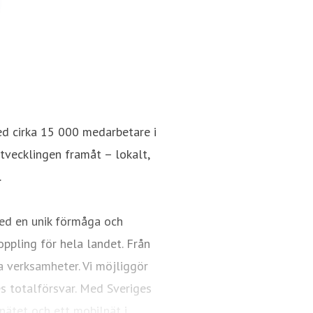
ed cirka 15 000 medarbetare i
utvecklingen framåt – lokalt,
.
ed en unik förmåga och
oppling för hela landet. Från
a verksamheter. Vi möjliggör
es totalförsvar. Med Sveriges
nätet och ett mobilnät i