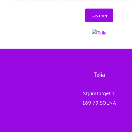
världsklass skapar vi en enklare, smartare och mer meni
Läs mer
Tryggt, hållbart och säkert. Det är 
Telia
Stjärntorget 1
169 79 SOLNA
Nyheter Telia Company
Digitala Sverige
Telia.se