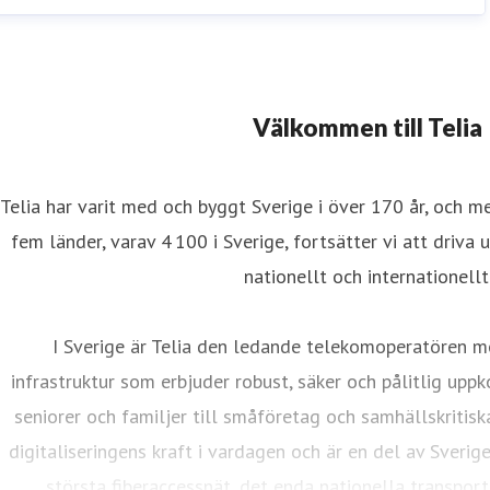
Välkommen till Telia
Telia har varit med och byggt Sverige i över 170 år, och m
fem länder, varav 4 100 i Sverige, fortsätter vi att driva 
nationellt och internationellt
I Sverige är Telia den ledande telekomoperatören m
infrastruktur som erbjuder robust, säker och pålitlig uppk
seniorer och familjer till småföretag och samhällskritisk
digitaliseringens kraft i vardagen och är en del av Sverig
största fiberaccessnät, det enda nationella transport