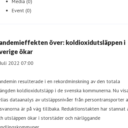
Media (0)
Event (0)
andemieffekten över: koldioxidutsläppen i
verige ökar
Juli 2022 07:00
ndemin resulterade i en rekordminskning av den totala
ängden koldioxidutsläpp i de svenska kommunerna. Nu vis
lias dataanalys av utsläppsnivåer från persontransporter a
svanorna är på väg tillbaka. Reduktionstakten har stannat 
h utsläppen ökar i storstäder och närliggande
endlingskommuner.