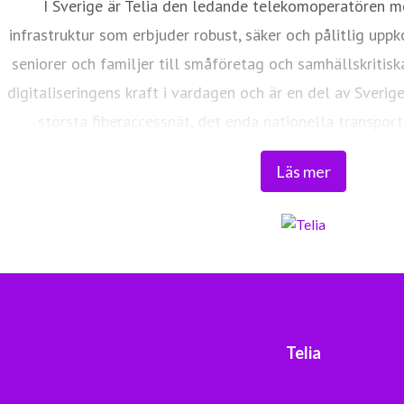
I Sverige är Telia den ledande telekomoperatören m
infrastruktur som erbjuder robust, säker och pålitlig uppk
seniorer och familjer till småföretag och samhällskritisk
digitaliseringens kraft i vardagen och är en del av Sverig
största fiberaccessnät, det enda nationella transport
världsklass skapar vi en enklare, smartare och mer meni
Läs mer
Tryggt, hållbart och säkert. Det är 
Telia