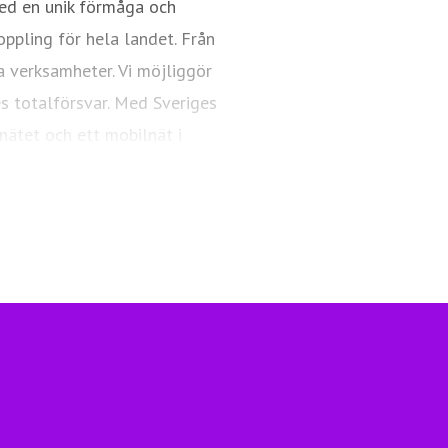
ed en unik förmåga och
oppling för hela landet. Från
a verksamheter. Vi möjliggör
es totalförsvar. Med Sveriges
nätet och ett mobilnät i
ngsfull vardag och framtid.
Telia.