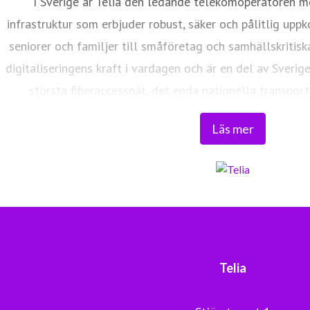
I Sverige är Telia den ledande telekomoperatören m
infrastruktur som erbjuder robust, säker och pålitlig uppk
seniorer och familjer till småföretag och samhällskritisk
digitaliseringens kraft i vardagen och är en del av Sverig
största fiberaccessnät, det enda nationella transport
världsklass skapar vi en enklare, smartare och mer meni
Läs mer
Tryggt, hållbart och säkert. Det är 
Telia