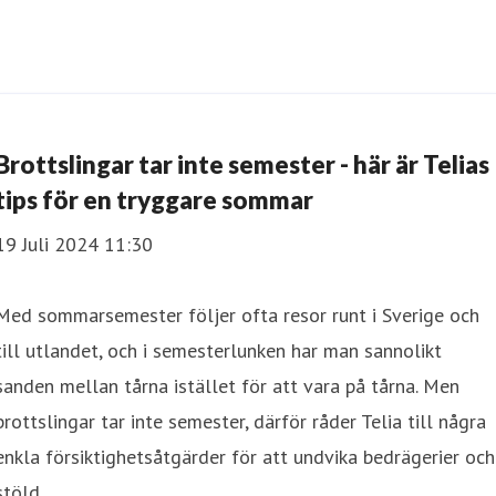
Brottslingar tar inte semester - här är Telias
tips för en tryggare sommar
19 Juli 2024 11:30
Med sommarsemester följer ofta resor runt i Sverige och
till utlandet, och i semesterlunken har man sannolikt
sanden mellan tårna istället för att vara på tårna. Men
brottslingar tar inte semester, därför råder Telia till några
enkla försiktighetsåtgärder för att undvika bedrägerier och
stöld.