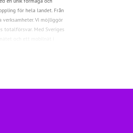
ed en unik förmåga och
oppling för hela landet. Från
a verksamheter. Vi möjliggör
es totalförsvar. Med Sveriges
nätet och ett mobilnät i
ngsfull vardag och framtid.
Telia.