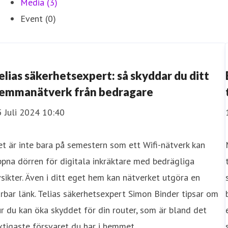
Media (3)
Event (0)
elias säkerhetsexpert: så skyddar du ditt
emmanätverk från bedragare
 Juli 2024 10:40
t är inte bara på semestern som ett Wifi-nätverk kan
pna dörren för digitala inkräktare med bedrägliga
sikter. Även i ditt eget hem kan nätverket utgöra en
rbar länk. Telias säkerhetsexpert Simon Binder tipsar om
r du kan öka skyddet för din router, som är bland det
ktigaste försvaret du har i hemmet.