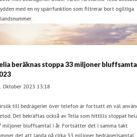
ydden med en ny spärrfunktion som filtrerar bort ogiltiga
tlandsnummer.
elia beräknas stoppa 33 miljoner bluffsamta
023
1 Oktober 2023 13:18
rsök till bedrägerier över telefon är fortsatt en väl använ
tod. Det bekräftas också av Telia som hittills stoppat hel
 miljoner bluffsamtal i år. Fortsätter det i samma takt
mmer det att landa på cirka 33 miljoner bedrägerisamtal.