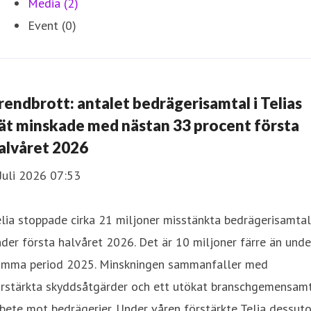
Media (2)
Event (0)
rendbrott: antalet bedrägerisamtal i Telias
ät minskade med nästan 33 procent första
alvåret 2026
Juli 2026 07:53
lia stoppade cirka 21 miljoner misstänkta bedrägerisamtal
der första halvåret 2026. Det är 10 miljoner färre än unde
amma period 2025. Minskningen sammanfaller med
örstärkta skyddsåtgärder och ett utökat branschgemensam
bete mot bedrägerier. Under våren förstärkte Telia dessut