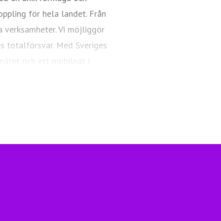
oppling för hela landet. Från
a verksamheter. Vi möjliggör
es totalförsvar. Med Sveriges
nätet och ett mobilnät i
ngsfull vardag och framtid.
Telia.