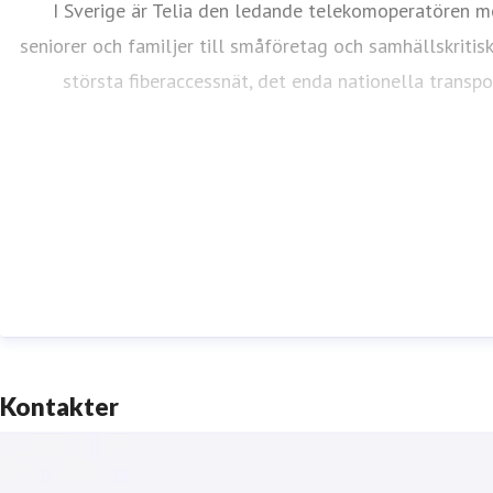
I Sverige är Telia den ledande telekomoperatören me
seniorer och familjer till småföretag och samhällskritis
största fiberaccessnät, det enda nationella transp
Kontakter