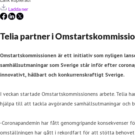
Ladda ner
Telia partner i Omstartskommission
Omstartskommissionen är ett initiativ som nyligen lan
samhällsutmaningar som Sverige står inför efter corona
innovativt, hållbart och konkurrenskraftigt Sverige.
I veckan startade Omstartskommissionens arbete. Telia har 
hjälpa till att tackla avgörande samhällsutmaningar och b
-Coronapandemin har fått genomgripande konsekvenser för h
omställningen har gått i rekordfart för att stötta behove