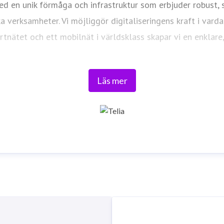
d en unik förmåga och infrastruktur som erbjuder robust, sä
ka verksamheter. Vi möjliggör digitaliseringens kraft i vard
ortnätet och ett mobilnät i världsklass skapar vi en enklar
Tryggt, hållbart och säkert. Det är
Telia
.
Läs mer