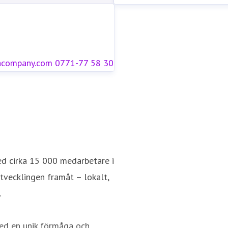
acompany.com
0771-77 58 30
ed cirka 15 000 medarbetare i
utvecklingen framåt – lokalt,
.
ed en unik förmåga och