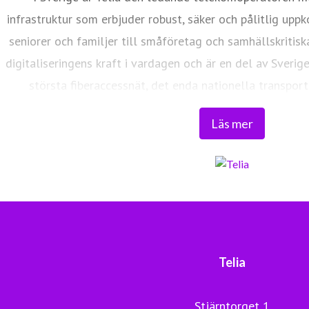
infrastruktur som erbjuder robust, säker och pålitlig uppk
seniorer och familjer till småföretag och samhällskritisk
digitaliseringens kraft i vardagen och är en del av Sverig
största fiberaccessnät, det enda nationella transport
världsklass skapar vi en enklare, smartare och mer meni
Läs mer
Tryggt, hållbart och säkert. Det är 
Telia
Stjärntorget 1