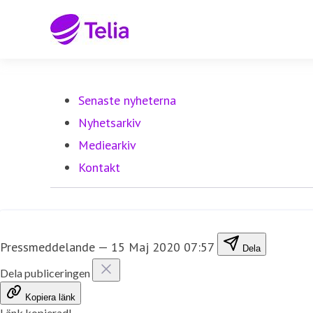
Senaste nyheterna
Nyhetsarkiv
Mediearkiv
Kontakt
Pressmeddelande
—
15 Maj 2020 07:57
Dela
Dela publiceringen
Kopiera länk
Länk kopierad!