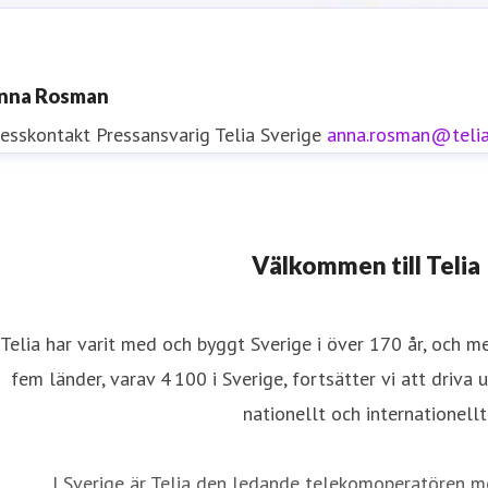
nna Rosman
resskontakt
Pressansvarig
Telia Sverige
anna.rosman@teli
resskontakt
Välkommen till Telia
resskontakt
0771-77 58 30
iftinformation
Telia har varit med och byggt Sverige i över 170 år, och m
fem länder, varav 4 100 i Sverige, fortsätter vi att driva 
nationellt och internationellt
I Sverige är Telia den ledande telekomoperatören m