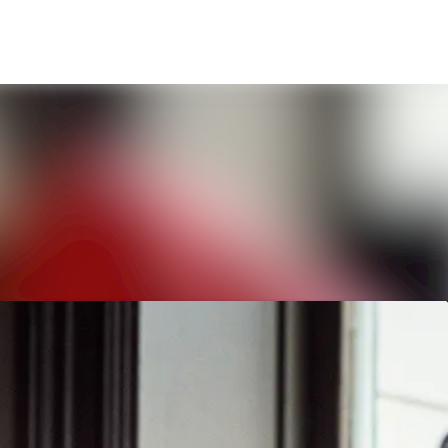
Sök i nyhetsrummet
Följ
Följer