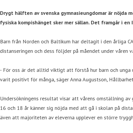
Drygt hälften av svenska gymnasieungdomar är nöjda med
fysiska kompishänget sker mer sällan. Det framgår i en 
Barn från Norden och Baltikum har deltagit i den årliga C
distanseringen och dess följder på måendet under våren va
- För oss är det alltid viktigt att förstå hur barn och unga
varit positivt för många, säger Anna Augustson, Hållbarhets
Undersökningens resultat visar att vårens omställning av 
16 och 18 år känner sig nöjda med att gå i skolan på distan
även att majoriteten av eleverna upplever en större trygg