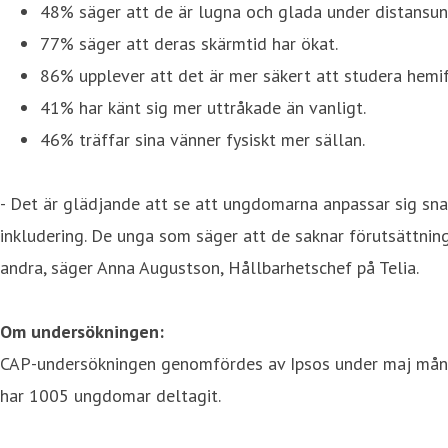
48% säger att de är lugna och glada under distansun
77% säger att deras skärmtid har ökat.
86% upplever att det är mer säkert att studera hemif
41% har känt sig mer uttråkade än vanligt.
46% träffar sina vänner fysiskt mer sällan.
- Det är glädjande att se att ungdomarna anpassar sig snab
inkludering. De unga som säger att de saknar förutsättning
andra, säger Anna Augustson, Hållbarhetschef på Telia.
Om undersökningen:
CAP-undersökningen genomfördes av Ipsos under maj månad
har 1005 ungdomar deltagit.