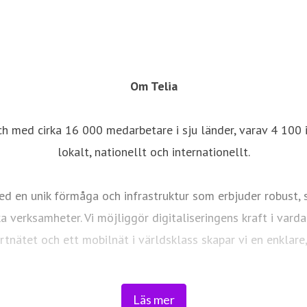
Om Telia
ch med cirka 16 000 medarbetare i sju länder, varav 4 100 i
lokalt, nationellt och internationellt.
d en unik förmåga och infrastruktur som erbjuder robust, sä
ka verksamheter. Vi möjliggör digitaliseringens kraft i vard
ortnätet och ett mobilnät i världsklass skapar vi en enklar
Tryggt, hållbart och säkert. Det är
Telia
.
Läs mer