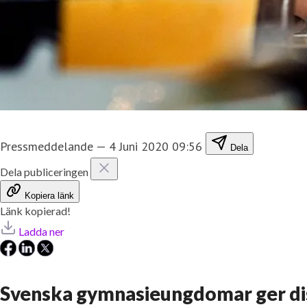
Pressmeddelande
—
4 Juni 2020 09:56
Dela
Dela publiceringen
Kopiera länk
Länk kopierad!
Ladda ner
Svenska gymnasieungdomar ger d