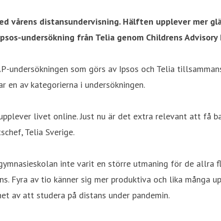
 vårens distansundervisning. Hälften upplever mer gläd
Ipsos-undersökning från Telia genom Childrens Advisory 
AP-undersökningen som görs av Ipsos och Telia tillsammans
r en av kategorierna i undersökningen.
 upplever livet online. Just nu är det extra relevant att få
chef, Telia Sverige.
gymnasieskolan inte varit en större utmaning för de allra
s. Fyra av tio känner sig mer produktiva och lika många upp
het av att studera på distans under pandemin.