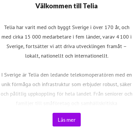
Välkommen till Telia
Telia har varit med och byggt Sverige i över 170 år, och
med cirka 15 000 medarbetare i fem länder, varav 4 100 i
Sverige, fortsätter vi att driva utvecklingen framåt –
lokalt, nationellt och internationellt.
I Sverige är Telia den ledande telekomoperatören med en
unik förmåga och infrastruktur som erbjuder robust, säker
och pålitlig uppkoppling för hela landet. Från seniorer och
familjer till småföretag och samhällskritiska
verksamheter. Vi möjliggör digitaliseringens kraft i
Läs mer
vardagen och är en del av Sveriges totalförsvar. Med
Sveriges största fiberaccessnät, det enda nationella