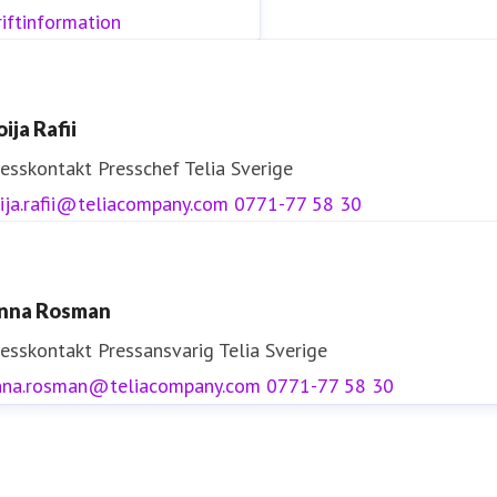
iftinformation
ija Rafii
resskontakt
Presschef
Telia Sverige
ija.rafii@teliacompany.com
0771-77 58 30
nna Rosman
resskontakt
Pressansvarig
Telia Sverige
nna.rosman@teliacompany.com
0771-77 58 30