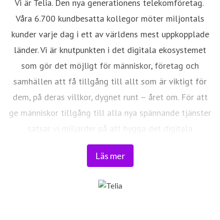
Vi är Telia. Den nya generationens telekomföretag.
Våra 6.700 kundbesatta kollegor möter miljontals
kunder varje dag i ett av världens mest uppkopplade
länder. Vi är knutpunkten i det digitala ekosystemet
som gör det möjligt för människor, företag och
samhällen att få tillgång till allt som är viktigt för
dem, på deras villkor, dygnet runt – året om. För att
ge människor tillgång till alla nya spännande tjänster
satsar vi miljarder på att bygga det digitala
samhället, vi bygger Framtidens nät. Vi har bestämt
Läs mer
oss för att förändra it-och telekomindustrin och föra
världen närmare våra kunder. Läs mer på
www.telia.se