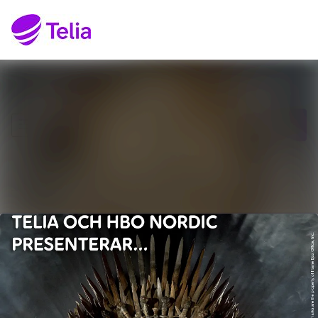
Senaste nyheterna
Sök i nyhetsrumm
Nyhetsarkiv
Följ
Följer
Mediearkiv
Kontakt