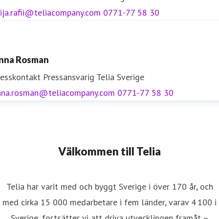
ija.rafii@teliacompany.com
0771-77 58 30
nna Rosman
resskontakt
Pressansvarig
Telia Sverige
nna.rosman@teliacompany.com
0771-77 58 30
Välkommen till Telia
Telia har varit med och byggt Sverige i över 170 år, och
med cirka 15 000 medarbetare i fem länder, varav 4 100 i
Sverige, fortsätter vi att driva utvecklingen framåt –