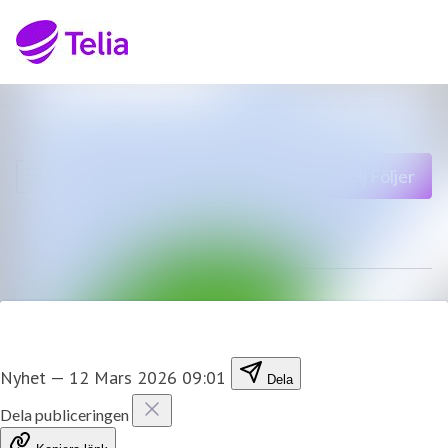
Senaste nyheterna
Sök i nyhetsrumm
Nyhetsarkiv
Följ
Följer
Mediearkiv
Kontakt
Nyhet
—
12 Mars 2026 09:01
Dela
Dela publiceringen