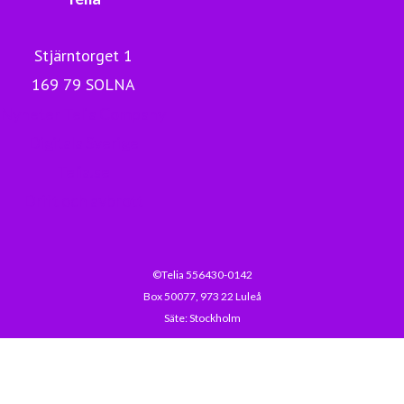
Stjärntorget 1
169 79 SOLNA
Nyheter Telia Company
Digitala Sverige
Telia.se
Drift och avbrott