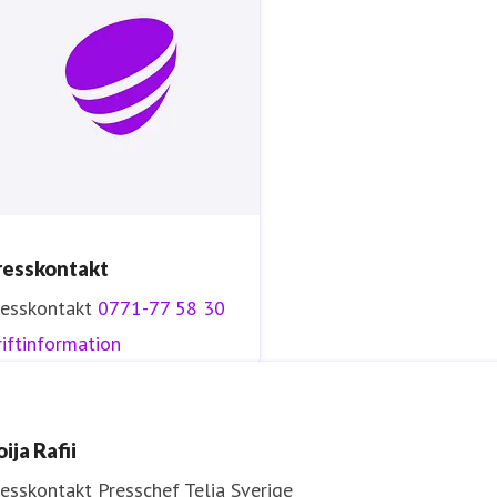
resskontakt
resskontakt
0771-77 58 30
iftinformation
ija Rafii
resskontakt
Presschef
Telia Sverige