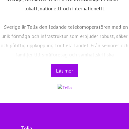
lokalt, nationellt och internationellt.
I Sverige är Telia den ledande telekomoperatören med en
unik förmåga och infrastruktur som erbjuder robust, säker
och pålitlig uppkoppling för hela landet. Från seniorer och
familjer till småföretag och samhällskritiska
verksamheter. Vi möjliggör digitaliseringens kraft i
Läs mer
vardagen och är en del av Sveriges totalförsvar. Med
Sveriges största fiberaccessnät, det enda nationella
transportnätet och ett mobilnät i världsklass skapar vi en
enklare, smartare och mer meningsfull vardag och
framtid.
Tryggt, hållbart och säkert. Det är Telia.
Telia