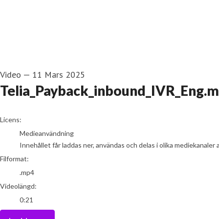
Video
—
11 Mars 2025
Telia_Payback_inbound_IVR_Eng.
go to media item
Licens:
Medieanvändning
Innehållet får laddas ner, användas och delas i olika mediekanaler 
Filformat:
.mp4
Videolängd:
0:21