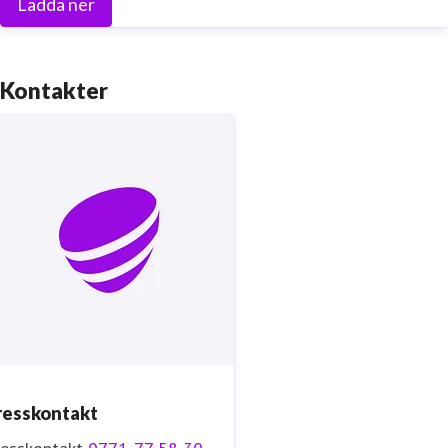
Ladda ner
Kontakter
resskontakt