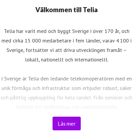
Välkommen till Telia
Telia har varit med och byggt Sverige i över 170 år, och
med cirka 15 000 medarbetare i fem länder, varav 4 100 i
Sverige, fortsätter vi att driva utvecklingen framåt –
lokalt, nationellt och internationellt.
I Sverige är Telia den ledande telekomoperatören med en
unik förmåga och infrastruktur som erbjuder robust, säker
och pålitlig uppkoppling för hela landet. Från seniorer och
familjer till småföretag och samhällskritiska
verksamheter. Vi möjliggör digitaliseringens kraft i
Läs mer
vardagen och är en del av Sveriges totalförsvar. Med