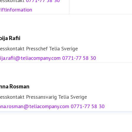
resskontakt
0771-77 58 30
iftinformation
ija Rafii
resskontakt
Presschef
Telia Sverige
ija.rafii@teliacompany.com
0771-77 58 30
nna Rosman
resskontakt
Pressansvarig
Telia Sverige
nna.rosman@teliacompany.com
0771-77 58 30