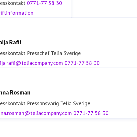
resskontakt
0771-77 58 30
iftinformation
ija Rafii
resskontakt
Presschef
Telia Sverige
ija.rafii@teliacompany.com
0771-77 58 30
nna Rosman
resskontakt
Pressansvarig
Telia Sverige
nna.rosman@teliacompany.com
0771-77 58 30