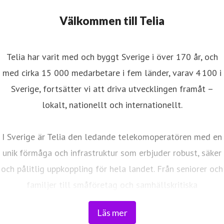
Välkommen till Telia
Telia har varit med och byggt Sverige i över 170 år, och
med cirka 15 000 medarbetare i fem länder, varav 4 100 i
Sverige, fortsätter vi att driva utvecklingen framåt –
lokalt, nationellt och internationellt.
I Sverige är Telia den ledande telekomoperatören med en
unik förmåga och infrastruktur som erbjuder robust, säker
och pålitlig uppkoppling för hela landet. Från seniorer och
familjer till småföretag och samhällskritiska
verksamheter. Vi möjliggör digitaliseringens kraft i
Läs mer
vardagen och är en del av Sveriges totalförsvar. Med