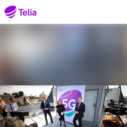
Senaste nyheterna
Sök i nyhetsrumm
Nyhetsarkiv
Följ
Följer
Mediearkiv
Kontakt