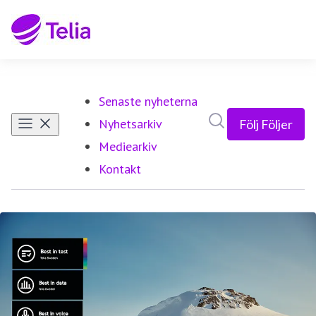
Senaste nyheterna
Sök i nyhetsrumm
Nyhetsarkiv
Följ
Följer
Mediearkiv
Kontakt