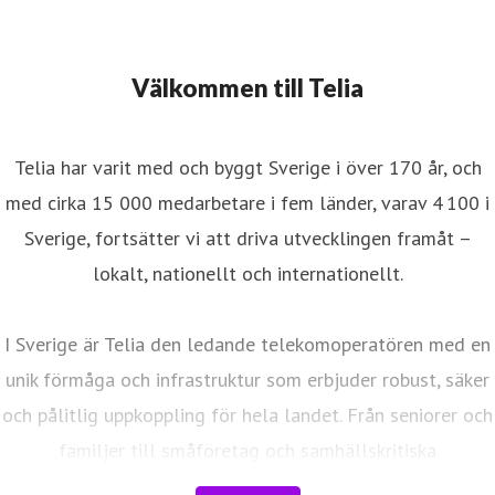
Välkommen till Telia
Telia har varit med och byggt Sverige i över 170 år, och
med cirka 15 000 medarbetare i fem länder, varav 4 100 i
Sverige, fortsätter vi att driva utvecklingen framåt –
lokalt, nationellt och internationellt.
I Sverige är Telia den ledande telekomoperatören med en
unik förmåga och infrastruktur som erbjuder robust, säker
och pålitlig uppkoppling för hela landet. Från seniorer och
familjer till småföretag och samhällskritiska
verksamheter. Vi möjliggör digitaliseringens kraft i