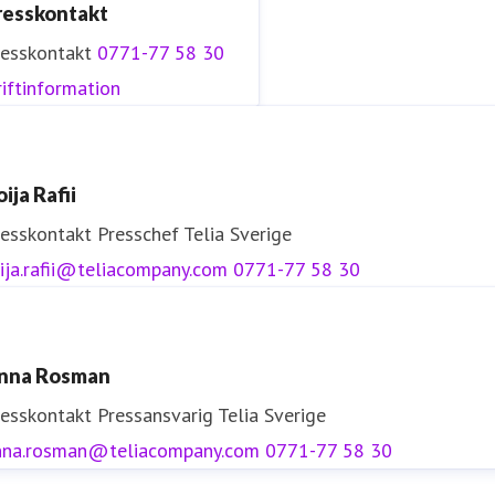
resskontakt
resskontakt
0771-77 58 30
iftinformation
ija Rafii
resskontakt
Presschef
Telia Sverige
ija.rafii@teliacompany.com
0771-77 58 30
nna Rosman
resskontakt
Pressansvarig
Telia Sverige
nna.rosman@teliacompany.com
0771-77 58 30