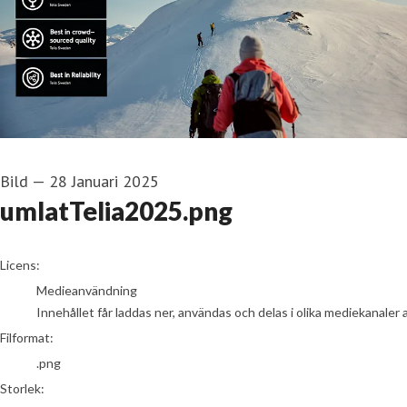
Bild
—
28 Januari 2025
umlatTelia2025.png
go to media item
Licens:
Medieanvändning
Innehållet får laddas ner, användas och delas i olika mediekanaler 
Filformat:
.png
Storlek: