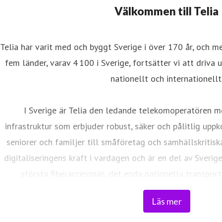
resskontakt
Välkommen till Telia
resskontakt
0771-77 58 30
iftinformation
Telia har varit med och byggt Sverige i över 170 år, och m
fem länder, varav 4 100 i Sverige, fortsätter vi att driva 
nationellt och internationellt
I Sverige är Telia den ledande telekomoperatören m
infrastruktur som erbjuder robust, säker och pålitlig uppk
seniorer och familjer till småföretag och samhällskritisk
digitaliseringens kraft i vardagen och är en del av Sverig
största fiberaccessnät, det enda nationella transport
världsklass skapar vi en enklare, smartare och mer meni
Läs mer
Tryggt, hållbart och säkert. Det är 