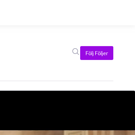
Sök i nyhetsrummet
Följ
Följer