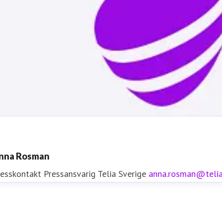
nna Rosman
resskontakt
Pressansvarig
Telia Sverige
anna.rosman@teli