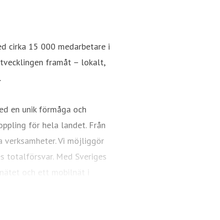
ed cirka 15 000 medarbetare i
utvecklingen framåt – lokalt,
.
ed en unik förmåga och
oppling för hela landet. Från
a verksamheter. Vi möjliggör
es totalförsvar. Med Sveriges
nätet och ett mobilnät i
ngsfull vardag och framtid.
Telia.