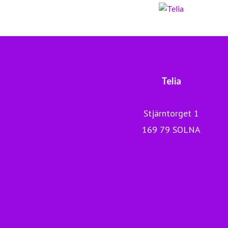
Telia
Stjärntorget 1
169 79 SOLNA
Nyheter Telia Company
Digitala Sverige
Telia.se
Drift och avbrott