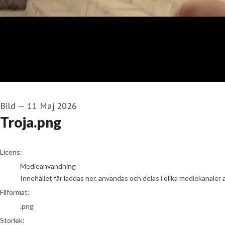
Bild
—
11 Maj 2026
Troja.png
go to media item
Licens:
Medieanvändning
Innehållet får laddas ner, användas och delas i olika mediekanaler 
Filformat:
.png
Storlek: