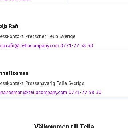
ija Rafii
resskontakt
Presschef
Telia Sverige
ija.rafii@teliacompany.com
0771-77 58 30
nna Rosman
resskontakt
Pressansvarig
Telia Sverige
nna.rosman@teliacompany.com
0771-77 58 30
Välkommen till Telia