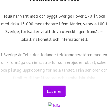
Telia har varit med och byggt Sverige i över 170 år, och
med cirka 15 000 medarbetare i fem länder, varav 4 100 i
Sverige, fortsätter vi att driva utvecklingen framåt –
lokalt, nationellt och internationellt.
I Sverige är Telia den ledande telekomoperatören med en
unik förmåga och infrastruktur som erbjuder robust, säker
och pålitlig uppkoppling för hela landet. Från seniorer och
familjer till småföretag och samhällskritiska
verksamheter. Vi möjliggör digitaliseringens kraft i
Läs mer
vardagen och är en del av Sveriges totalförsvar. Med
Sveriges största fiberaccessnät, det enda nationella