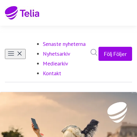
Senaste nyheterna
Sök i nyhetsrumm
Nyhetsarkiv
Följ
Följer
Mediearkiv
Kontakt