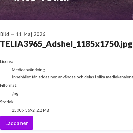
Bild
—
11 Maj 2026
TELIA3965_Adshel_1185x1750.jpg
go to media item
Licens:
Medieanvändning
Innehållet får laddas ner, användas och delas i olika mediekanaler 
Filformat:
.jpg
Storlek:
2500 x 3692, 2,2 MB
Ladda ner