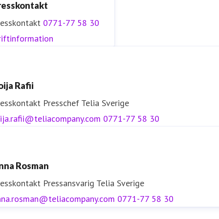
resskontakt
resskontakt
0771-77 58 30
iftinformation
ija Rafii
resskontakt
Presschef
Telia Sverige
ija.rafii@teliacompany.com
0771-77 58 30
nna Rosman
resskontakt
Pressansvarig
Telia Sverige
nna.rosman@teliacompany.com
0771-77 58 30