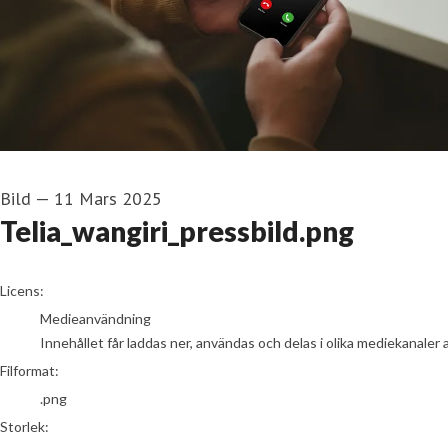
Bild
—
11 Mars 2025
Telia_wangiri_pressbild.png
go to media item
Licens:
Medieanvändning
Innehållet får laddas ner, användas och delas i olika mediekanaler 
Filformat:
.png
Storlek: