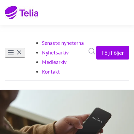
Senaste nyheterna
Sök i nyhetsrumm
Nyhetsarkiv
Följ
Följer
Mediearkiv
Kontakt