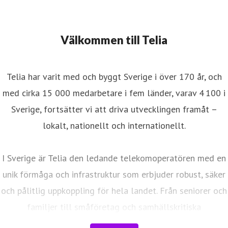
Välkommen till Telia
Telia har varit med och byggt Sverige i över 170 år, och
med cirka 15 000 medarbetare i fem länder, varav 4 100 i
Sverige, fortsätter vi att driva utvecklingen framåt –
lokalt, nationellt och internationellt.
I Sverige är Telia den ledande telekomoperatören med en
unik förmåga och infrastruktur som erbjuder robust, säker
och pålitlig uppkoppling för hela landet. Från seniorer och
familjer till småföretag och samhällskritiska
verksamheter. Vi möjliggör digitaliseringens kraft i